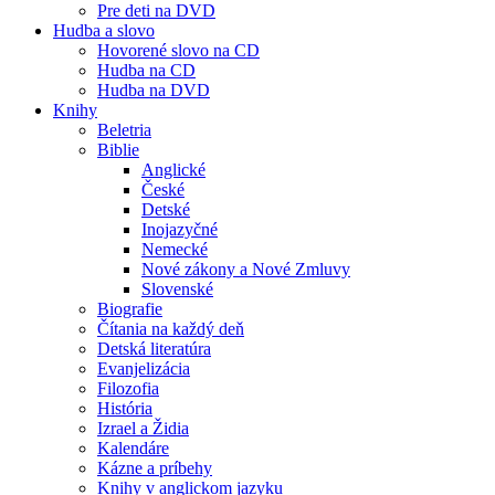
Pre deti na DVD
Hudba a slovo
Hovorené slovo na CD
Hudba na CD
Hudba na DVD
Knihy
Beletria
Biblie
Anglické
České
Detské
Inojazyčné
Nemecké
Nové zákony a Nové Zmluvy
Slovenské
Biografie
Čítania na každý deň
Detská literatúra
Evanjelizácia
Filozofia
História
Izrael a Židia
Kalendáre
Kázne a príbehy
Knihy v anglickom jazyku