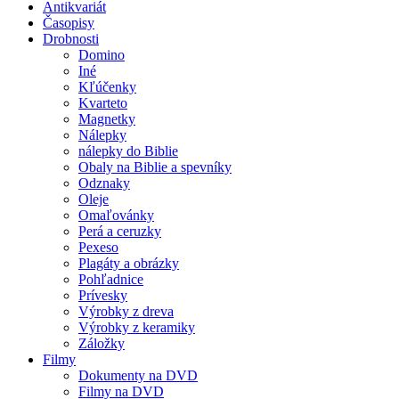
Antikvariát
Časopisy
Drobnosti
Domino
Iné
Kľúčenky
Kvarteto
Magnetky
Nálepky
nálepky do Biblie
Obaly na Biblie a spevníky
Odznaky
Oleje
Omaľovánky
Perá a ceruzky
Pexeso
Plagáty a obrázky
Pohľadnice
Prívesky
Výrobky z dreva
Výrobky z keramiky
Záložky
Filmy
Dokumenty na DVD
Filmy na DVD