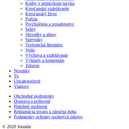
Knihy v nemeckom jazyku
Kresťanské vzdelávanie
Kresťanský život
Poézia
Psychológia a poradenstvo
Sekty
Slovníky a atlasy
Spevníky
Teologická literatúra
Veda
Výchova a vzdelávanie
Výklady a komentáre
Zdravie
Novinky
To
Uncategorized
Vianoce
Obchodné podmienky
Doprava a poštovné
Platobné možnosti
Reklamácia tovaru a záručná doba
Podmienky ochrany osobných údajov
© 2020 Jonatán