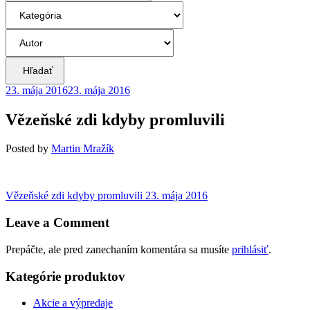
Hľadať
23. mája 2016
23. mája 2016
Vězeňské zdi kdyby promluvili
Posted
by
Martin Mražík
Navigácia
Previous
Vězeňské zdi kdyby promluvili
23. mája 2016
post:
v
Leave a Comment
článku
Prepáčte, ale pred zanechaním komentára sa musíte
prihlásiť
.
Kategórie produktov
Akcie a výpredaje