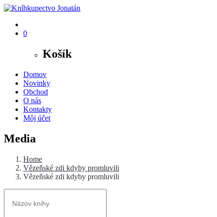
0
Košík
Domov
Novinky
Obchod
O nás
Kontakty
Môj účet
Media
Home
Vězeňské zdi kdyby promluvili
Vězeňské zdi kdyby promluvili