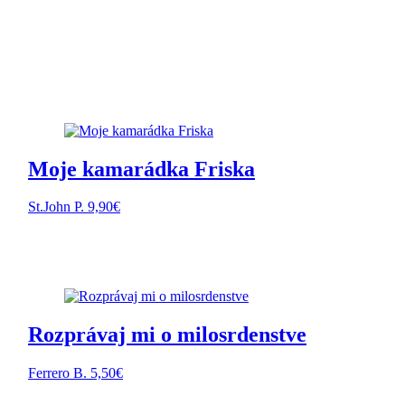
Moje kamarádka Friska
St.John P.
9,90
€
Rozprávaj mi o milosrdenstve
Ferrero B.
5,50
€