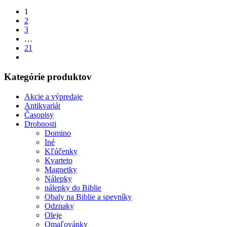
1
2
3
…
21
Kategórie produktov
Akcie a výpredaje
Antikvariát
Časopisy
Drobnosti
Domino
Iné
Kľúčenky
Kvarteto
Magnetky
Nálepky
nálepky do Biblie
Obaly na Biblie a spevníky
Odznaky
Oleje
Omaľovánky