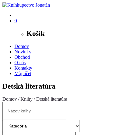
0
Košík
Domov
Novinky
Obchod
O nás
Kontakty
Môj účet
Detská literatúra
Domov
/
Knihy
/ Detská literatúra