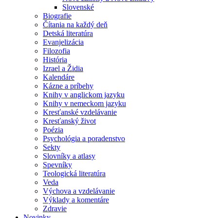
Slovenské
Biografie
Čítania na každý deň
Detská literatúra
Evanjelizácia
Filozofia
História
Izrael a Židia
Kalendáre
Kázne a príbehy
Knihy v anglickom jazyku
Knihy v nemeckom jazyku
Kresťanské vzdelávanie
Kresťanský život
Poézia
Psychológia a poradenstvo
Sekty
Slovníky a atlasy
Spevníky
Teologická literatúra
Veda
Výchova a vzdelávanie
Výklady a komentáre
Zdravie
Novinky