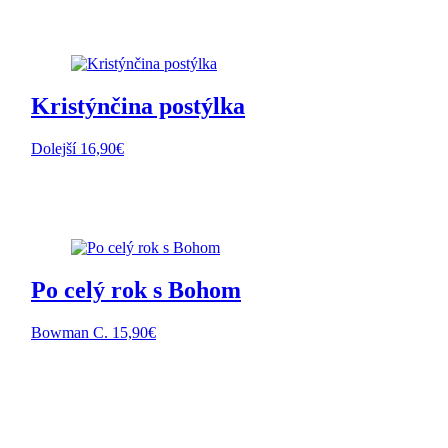
Kristýnčina postýlka
Dolejší
16,90
€
Po celý rok s Bohom
Bowman C.
15,90
€