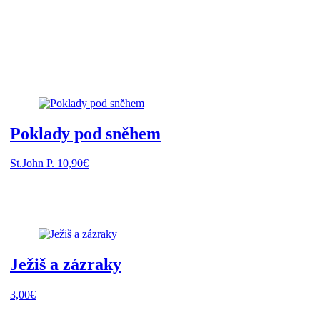
Poklady pod sněhem
St.John P.
10,90
€
Ježiš a zázraky
3,00
€