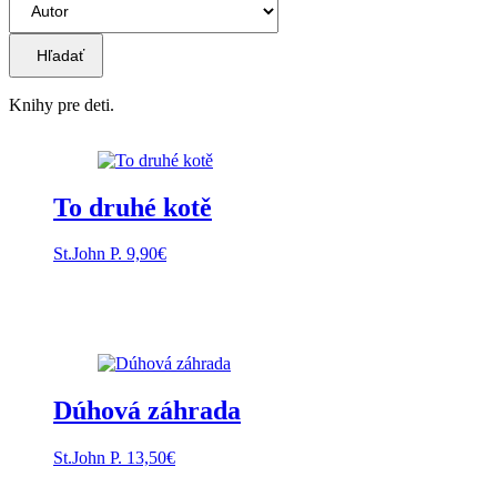
Hľadať
Knihy pre deti.
To druhé kotě
St.John P.
9,90
€
Dúhová záhrada
St.John P.
13,50
€