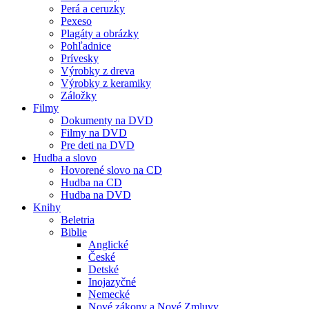
Perá a ceruzky
Pexeso
Plagáty a obrázky
Pohľadnice
Prívesky
Výrobky z dreva
Výrobky z keramiky
Záložky
Filmy
Dokumenty na DVD
Filmy na DVD
Pre deti na DVD
Hudba a slovo
Hovorené slovo na CD
Hudba na CD
Hudba na DVD
Knihy
Beletria
Biblie
Anglické
České
Detské
Inojazyčné
Nemecké
Nové zákony a Nové Zmluvy