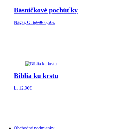
Básničkové pochúťky
Pôvodná
Aktuálna
Nagaj, O.
6,90
€
6,56
€
cena
cena
bola:
je:
6,90€.
6,56€.
Biblia ku krstu
L.
12,90
€
Obchodné podmienky