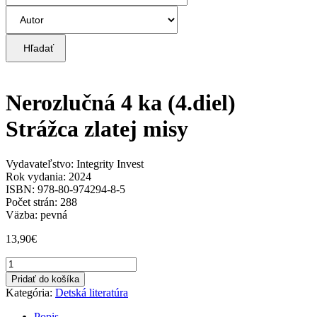
Hľadať
Nerozlučná 4 ka (4.diel)
Strážca zlatej misy
Vydavateľstvo: Integrity Invest
Rok vydania: 2024
ISBN: 978-80-974294-8-5
Počet strán: 288
Väzba: pevná
13,90
€
množstvo
Nerozlučná
Pridať do košíka
4
Kategória:
Detská literatúra
ka
(4.diel)
Popis