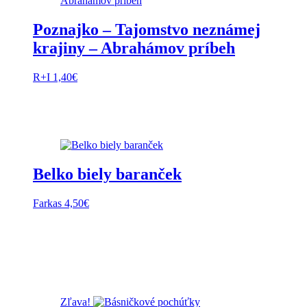
Poznajko – Tajomstvo neznámej
krajiny – Abrahámov príbeh
R+I
1,40
€
Belko biely baranček
Farkas
4,50
€
Zľava!