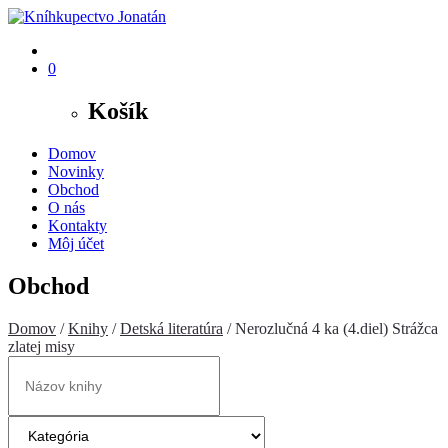
0
Košík
Domov
Novinky
Obchod
O nás
Kontakty
Môj účet
Obchod
Domov
/
Knihy
/
Detská literatúra
/ Nerozlučná 4 ka (4.diel) Strážca
zlatej misy