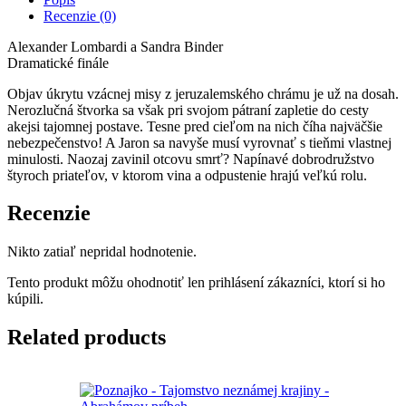
Strážca
Recenzie (0)
zlatej
misy
Alexander Lombardi a Sandra Binder
Dramatické finále
Objav úkrytu vzácnej misy z jeruzalemského chrámu je už na dosah.
Nerozlučná štvorka sa však pri svojom pátraní zapletie do cesty
akejsi tajomnej postave. Tesne pred cieľom na nich číha najväčšie
nebezpečenstvo! A Jaron sa navyše musí vyrovnať s tieňmi vlastnej
minulosti. Naozaj zavinil otcovu smrť? Napínavé dobrodružstvo
štyroch priateľov, v ktorom vina a odpustenie hrajú veľkú rolu.
Recenzie
Nikto zatiaľ nepridal hodnotenie.
Tento produkt môžu ohodnotiť len prihlásení zákazníci, ktorí si ho
kúpili.
Related products