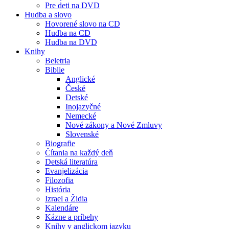
Pre deti na DVD
Hudba a slovo
Hovorené slovo na CD
Hudba na CD
Hudba na DVD
Knihy
Beletria
Biblie
Anglické
České
Detské
Inojazyčné
Nemecké
Nové zákony a Nové Zmluvy
Slovenské
Biografie
Čítania na každý deň
Detská literatúra
Evanjelizácia
Filozofia
História
Izrael a Židia
Kalendáre
Kázne a príbehy
Knihy v anglickom jazyku