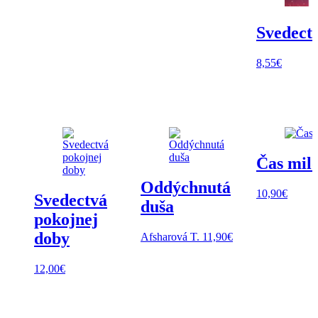
Svedect
8,55
€
Čas milo
Oddýchnutá
10,90
€
Svedectvá
duša
pokojnej
doby
Afsharová T.
11,90
€
12,00
€