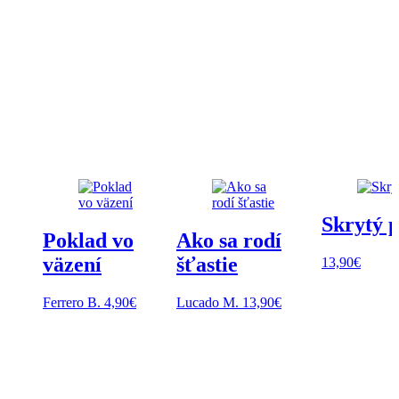
Skrytý 
Poklad vo
Ako sa rodí
väzení
šťastie
13,90
€
Ferrero B.
4,90
€
Lucado M.
13,90
€