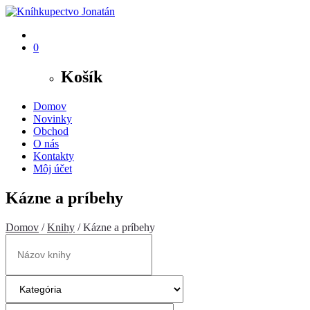
0
Košík
Domov
Novinky
Obchod
O nás
Kontakty
Môj účet
Kázne a príbehy
Domov
/
Knihy
/ Kázne a príbehy