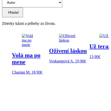
Hľadať
Zbierky kázni a príbehy zo života.
Už tera
Oživení láskou
Volá ma po
13,90
€
mene
Voskampová A.
19,90
€
Chapian M.
18,90
€