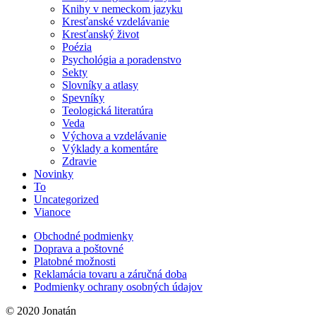
Knihy v nemeckom jazyku
Kresťanské vzdelávanie
Kresťanský život
Poézia
Psychológia a poradenstvo
Sekty
Slovníky a atlasy
Spevníky
Teologická literatúra
Veda
Výchova a vzdelávanie
Výklady a komentáre
Zdravie
Novinky
To
Uncategorized
Vianoce
Obchodné podmienky
Doprava a poštovné
Platobné možnosti
Reklamácia tovaru a záručná doba
Podmienky ochrany osobných údajov
© 2020 Jonatán