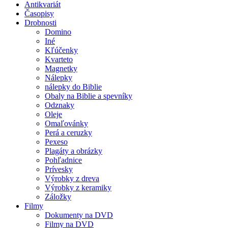
Antikvariát
Časopisy
Drobnosti
Domino
Iné
Kľúčenky
Kvarteto
Magnetky
Nálepky
nálepky do Biblie
Obaly na Biblie a spevníky
Odznaky
Oleje
Omaľovánky
Perá a ceruzky
Pexeso
Plagáty a obrázky
Pohľadnice
Prívesky
Výrobky z dreva
Výrobky z keramiky
Záložky
Filmy
Dokumenty na DVD
Filmy na DVD