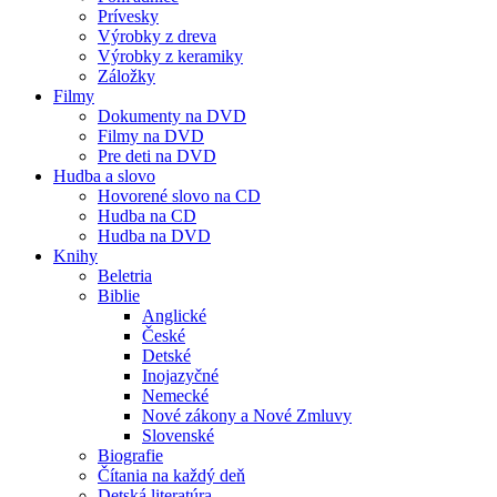
Prívesky
Výrobky z dreva
Výrobky z keramiky
Záložky
Filmy
Dokumenty na DVD
Filmy na DVD
Pre deti na DVD
Hudba a slovo
Hovorené slovo na CD
Hudba na CD
Hudba na DVD
Knihy
Beletria
Biblie
Anglické
České
Detské
Inojazyčné
Nemecké
Nové zákony a Nové Zmluvy
Slovenské
Biografie
Čítania na každý deň
Detská literatúra