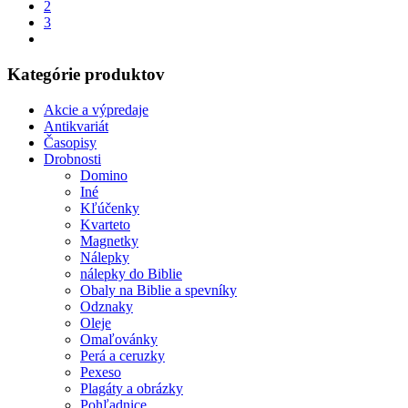
2
3
Kategórie produktov
Akcie a výpredaje
Antikvariát
Časopisy
Drobnosti
Domino
Iné
Kľúčenky
Kvarteto
Magnetky
Nálepky
nálepky do Biblie
Obaly na Biblie a spevníky
Odznaky
Oleje
Omaľovánky
Perá a ceruzky
Pexeso
Plagáty a obrázky
Pohľadnice