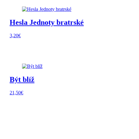
Hesla Jednoty bratrské
3,20
€
Být blíž
21,50
€