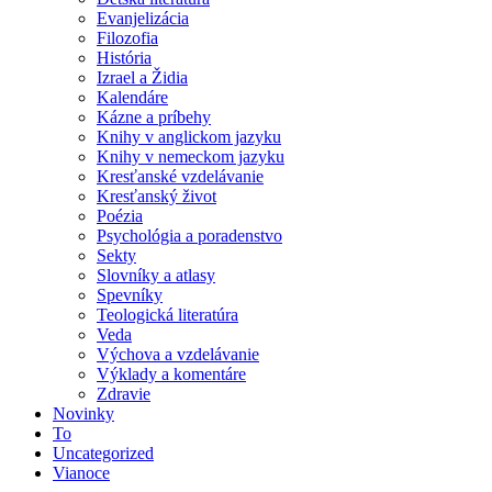
Evanjelizácia
Filozofia
História
Izrael a Židia
Kalendáre
Kázne a príbehy
Knihy v anglickom jazyku
Knihy v nemeckom jazyku
Kresťanské vzdelávanie
Kresťanský život
Poézia
Psychológia a poradenstvo
Sekty
Slovníky a atlasy
Spevníky
Teologická literatúra
Veda
Výchova a vzdelávanie
Výklady a komentáre
Zdravie
Novinky
To
Uncategorized
Vianoce