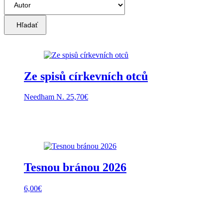
Hľadať
Ze spisů církevních otců
Needham N.
25,70
€
Tesnou bránou 2026
6,00
€