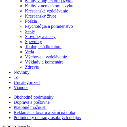
Knihy v anglickom jazyku
Knihy v nemeckom jazyku
Kresťanské vzdelávanie
Kresťanský život
Poézia
Psychológia a poradenstvo
Sekty
Slovníky a atlasy
Spevníky
Teologická literatúra
Veda
Výchova a vzdelávanie
Výklady a komentáre
Zdravie
Novinky
To
Uncategorized
Vianoce
Obchodné podmienky
Doprava a poštovné
Platobné možnosti
Reklamácia tovaru a záručná doba
Podmienky ochrany osobných údajov