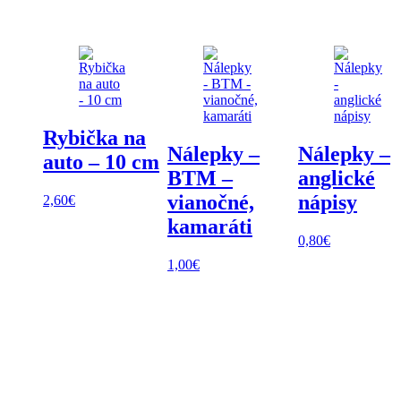
Rybička na
Nálepky –
Nálepky –
auto – 10 cm
BTM –
anglické
vianočné,
nápisy
2,60
€
kamaráti
0,80
€
1,00
€