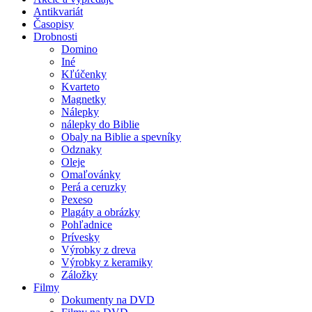
Antikvariát
Časopisy
Drobnosti
Domino
Iné
Kľúčenky
Kvarteto
Magnetky
Nálepky
nálepky do Biblie
Obaly na Biblie a spevníky
Odznaky
Oleje
Omaľovánky
Perá a ceruzky
Pexeso
Plagáty a obrázky
Pohľadnice
Prívesky
Výrobky z dreva
Výrobky z keramiky
Záložky
Filmy
Dokumenty na DVD