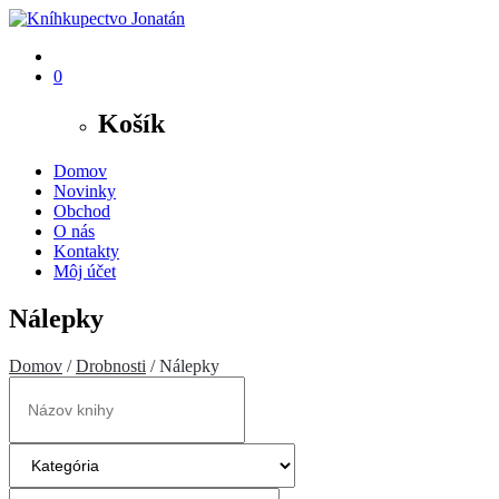
0
Košík
Domov
Novinky
Obchod
O nás
Kontakty
Môj účet
Nálepky
Domov
/
Drobnosti
/ Nálepky