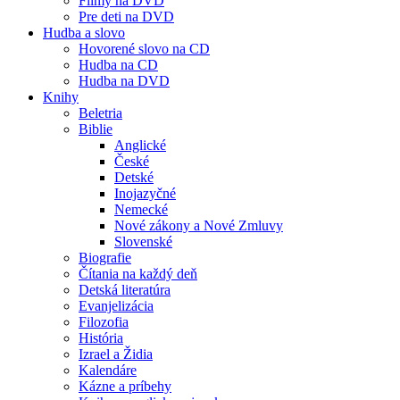
Filmy na DVD
Pre deti na DVD
Hudba a slovo
Hovorené slovo na CD
Hudba na CD
Hudba na DVD
Knihy
Beletria
Biblie
Anglické
České
Detské
Inojazyčné
Nemecké
Nové zákony a Nové Zmluvy
Slovenské
Biografie
Čítania na každý deň
Detská literatúra
Evanjelizácia
Filozofia
História
Izrael a Židia
Kalendáre
Kázne a príbehy