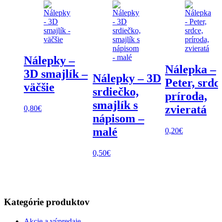
Nálepky –
Nálepka –
3D smajlík –
Nálepky – 3D
Peter, srdc
väčšie
srdiečko,
príroda,
smajlík s
zvieratá
0,80
€
nápisom –
malé
0,20
€
0,50
€
Kategórie produktov
Akcie a výpredaje