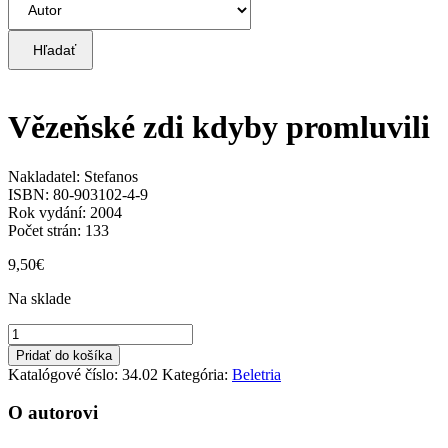
Hľadať
Vězeňské zdi kdyby promluvili
Nakladatel: Stefanos
ISBN: 80-903102-4-9
Rok vydání: 2004
Počet strán: 133
9,50
€
Na sklade
množstvo
Vězeňské
Pridať do košíka
zdi
Katalógové číslo:
34.02
Kategória:
Beletria
kdyby
promluvili
O autorovi