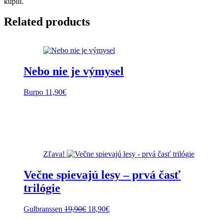
kúpili.
Related products
Nebo nie je výmysel
Burpo
11,90
€
Zľava!
Večne spievajú lesy – prvá časť
trilógie
Pôvodná
Aktuálna
Gulbranssen
19,90
€
18,90
€
cena
cena