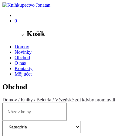
0
Košík
Domov
Novinky
Obchod
O nás
Kontakty
Môj účet
Obchod
Domov
/
Knihy
/
Beletria
/ Vězeňské zdi kdyby promluvili