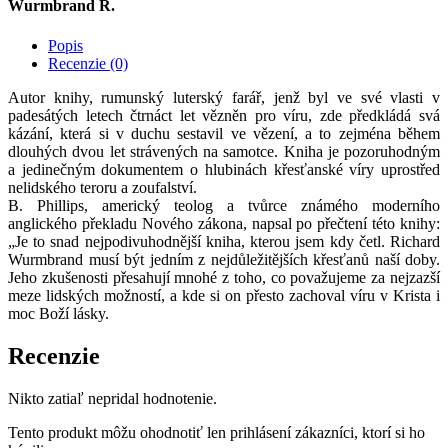
Wurmbrand R.
Popis
Recenzie (0)
Autor knihy, rumunský luterský farář, jenž byl ve své vlasti v
padesátých letech čtrnáct let vězněn pro víru, zde předkládá svá
kázání, která si v duchu sestavil ve vězení, a to zejména během
dlouhých dvou let strávených na samotce. Kniha je pozoruhodným
a jedinečným dokumentem o hlubinách křesťanské víry uprostřed
nelidského teroru a zoufalství.
B. Phillips, americký teolog a tvůrce známého moderního
anglického překladu Nového zákona, napsal po přečtení této knihy:
„Je to snad nejpodivuhodnější kniha, kterou jsem kdy četl. Richard
Wurmbrand musí být jedním z nejdůležitějších křesťanů naší doby.
Jeho zkušenosti přesahují mnohé z toho, co považujeme za nejzazší
meze lidských možností, a kde si on přesto zachoval víru v Krista i
moc Boží lásky.
Recenzie
Nikto zatiaľ nepridal hodnotenie.
Tento produkt môžu ohodnotiť len prihlásení zákazníci, ktorí si ho