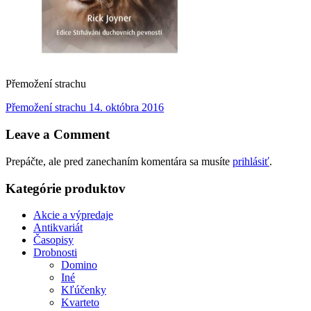
Přemožení strachu
Navigácia
Previous
Přemožení strachu
14. októbra 2016
post:
v
Leave a Comment
článku
Prepáčte, ale pred zanechaním komentára sa musíte
prihlásiť
.
Kategórie produktov
Akcie a výpredaje
Antikvariát
Časopisy
Drobnosti
Domino
Iné
Kľúčenky
Kvarteto