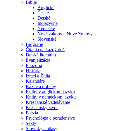
Biblie
Anglické
České
Detské
Inojazyčné
Nemecké
Nové zákony a Nové Zmluvy
Slovenské
Biografie
Čítania na každý deň
Detská literatúra
Evanjelizácia
Filozofia
História
Izrael a Židia
Kalendáre
Kázne a príbehy
Knihy v anglickom jazyku
Knihy v nemeckom jazyku
Kresťanské vzdelávanie
Kresťanský život
Poézia
Psychológia a poradenstvo
Sekty
Slovníky a atlasy