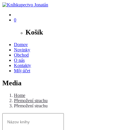
0
Košík
Domov
Novinky
Obchod
O nás
Kontakty
Môj účet
Media
Home
Přemožení strachu
Přemožení strachu