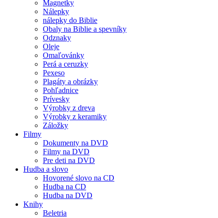
Magnetky
Nálepky
nálepky do Biblie
Obaly na Biblie a spevníky
Odznaky
Oleje
Omaľovánky
Perá a ceruzky
Pexeso
Plagáty a obrázky
Pohľadnice
Prívesky
Výrobky z dreva
Výrobky z keramiky
Záložky
Filmy
Dokumenty na DVD
Filmy na DVD
Pre deti na DVD
Hudba a slovo
Hovorené slovo na CD
Hudba na CD
Hudba na DVD
Knihy
Beletria