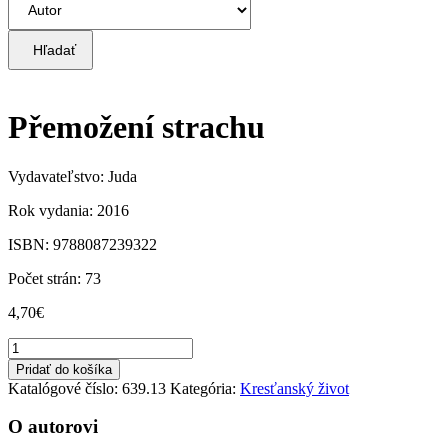
Hľadať
Přemožení strachu
Vydavateľstvo: Juda
Rok vydania: 2016
ISBN: 9788087239322
Počet strán: 73
4,70
€
množstvo
Přemožení
Pridať do košíka
strachu
Katalógové číslo:
639.13
Kategória:
Kresťanský život
O autorovi