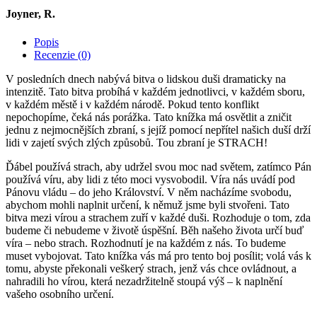
Joyner, R.
Popis
Recenzie (0)
V posledních dnech nabývá bitva o lidskou duši dramaticky na
intenzitě. Tato bitva probíhá v každém jednotlivci, v každém sboru,
v každém městě i v každém národě. Pokud tento konflikt
nepochopíme, čeká nás porážka. Tato knížka má osvětlit a zničit
jednu z nejmocnějších zbraní, s jejíž pomocí nepřítel našich duší drží
lidi v zajetí svých zlých způsobů. Tou zbraní je STRACH!
Ďábel používá strach, aby udržel svou moc nad světem, zatímco Pán
používá víru, aby lidi z této moci vysvobodil. Víra nás uvádí pod
Pánovu vládu – do jeho Království. V něm nacházíme svobodu,
abychom mohli naplnit určení, k němuž jsme byli stvořeni. Tato
bitva mezi vírou a strachem zuří v každé duši. Rozhoduje o tom, zda
budeme či nebudeme v životě úspěšní. Běh našeho života určí buď
víra – nebo strach. Rozhodnutí je na každém z nás. To budeme
muset vybojovat. Tato knížka vás má pro tento boj posílit; volá vás k
tomu, abyste překonali veškerý strach, jenž vás chce ovládnout, a
nahradili ho vírou, která nezadržitelně stoupá výš – k naplnění
vašeho osobního určení.