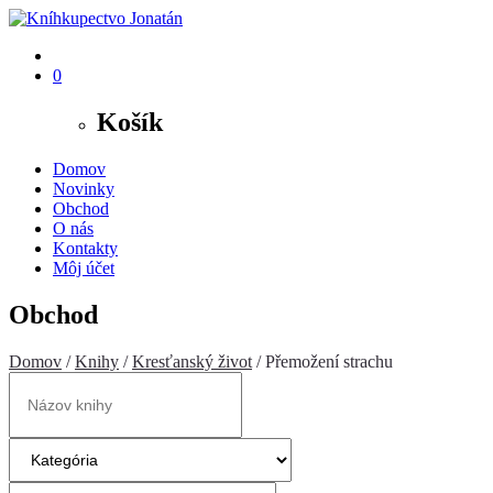
0
Košík
Domov
Novinky
Obchod
O nás
Kontakty
Môj účet
Obchod
Domov
/
Knihy
/
Kresťanský život
/ Přemožení strachu