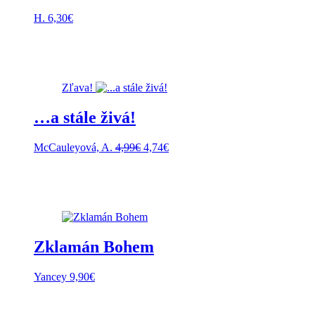
H.
6,30
€
Zľava!
…a stále živá!
Pôvodná
Aktuálna
McCauleyová, A.
4,99
€
4,74
€
cena
cena
bola:
je:
4,99€.
4,74€.
Zklamán Bohem
Yancey
9,90
€