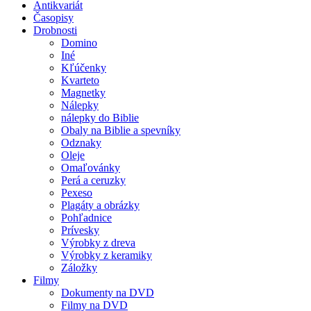
Antikvariát
Časopisy
Drobnosti
Domino
Iné
Kľúčenky
Kvarteto
Magnetky
Nálepky
nálepky do Biblie
Obaly na Biblie a spevníky
Odznaky
Oleje
Omaľovánky
Perá a ceruzky
Pexeso
Plagáty a obrázky
Pohľadnice
Prívesky
Výrobky z dreva
Výrobky z keramiky
Záložky
Filmy
Dokumenty na DVD
Filmy na DVD