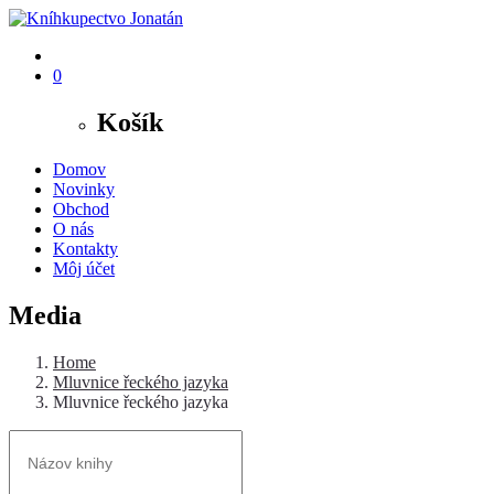
0
Košík
Domov
Novinky
Obchod
O nás
Kontakty
Môj účet
Media
Home
Mluvnice řeckého jazyka
Mluvnice řeckého jazyka