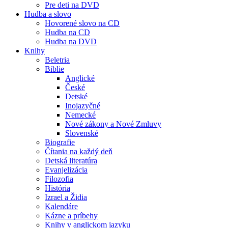
Pre deti na DVD
Hudba a slovo
Hovorené slovo na CD
Hudba na CD
Hudba na DVD
Knihy
Beletria
Biblie
Anglické
České
Detské
Inojazyčné
Nemecké
Nové zákony a Nové Zmluvy
Slovenské
Biografie
Čítania na každý deň
Detská literatúra
Evanjelizácia
Filozofia
História
Izrael a Židia
Kalendáre
Kázne a príbehy
Knihy v anglickom jazyku