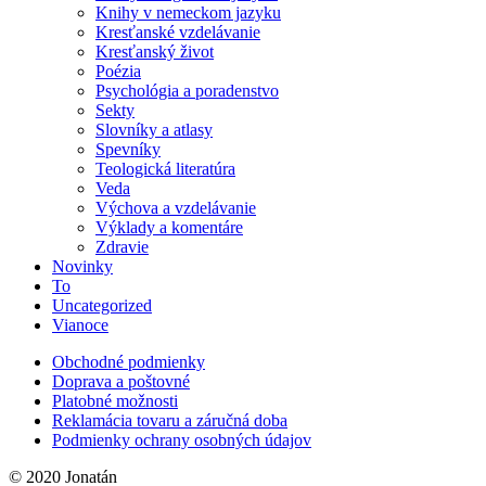
Knihy v nemeckom jazyku
Kresťanské vzdelávanie
Kresťanský život
Poézia
Psychológia a poradenstvo
Sekty
Slovníky a atlasy
Spevníky
Teologická literatúra
Veda
Výchova a vzdelávanie
Výklady a komentáre
Zdravie
Novinky
To
Uncategorized
Vianoce
Obchodné podmienky
Doprava a poštovné
Platobné možnosti
Reklamácia tovaru a záručná doba
Podmienky ochrany osobných údajov
© 2020 Jonatán