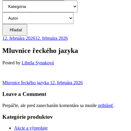
Hľadať
12. februára 2026
12. februára 2026
Mluvnice řeckého jazyka
Posted
by
Libuša Synaková
Navigácia
Previous
Mluvnice řeckého jazyka
12. februára 2026
post:
v
Leave a Comment
článku
Prepáčte, ale pred zanechaním komentára sa musíte
prihlásiť
.
Kategórie produktov
Akcie a výpredaje