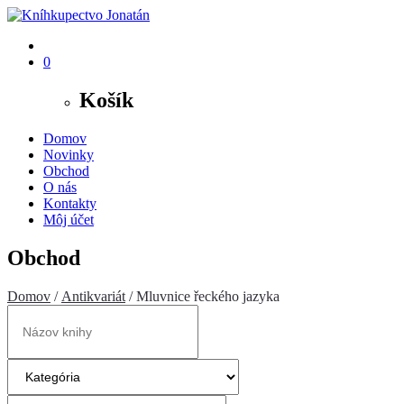
0
Košík
Domov
Novinky
Obchod
O nás
Kontakty
Môj účet
Obchod
Domov
/
Antikvariát
/ Mluvnice řeckého jazyka