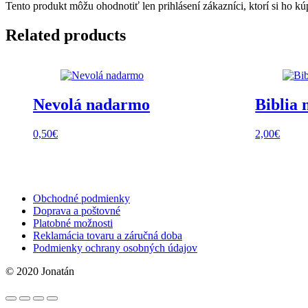
Tento produkt môžu ohodnotiť len prihlásení zákazníci, ktorí si ho kúp
Related products
Nevolá nadarmo
Biblia
0,50
€
2,00
€
Obchodné podmienky
Doprava a poštovné
Platobné možnosti
Reklamácia tovaru a záručná doba
Podmienky ochrany osobných údajov
© 2020 Jonatán