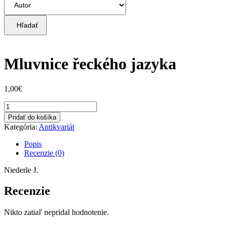
Hľadať
Mluvnice řeckého jazyka
1,00
€
množstvo
Mluvnice
Pridať do košíka
řeckého
Kategória:
Antikvariát
jazyka
Popis
Recenzie (0)
Niederle J.
Recenzie
Nikto zatiaľ nepridal hodnotenie.