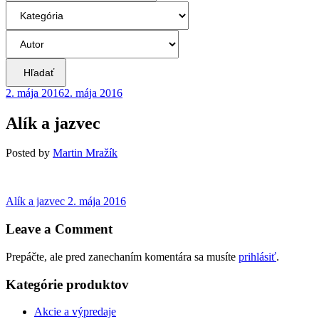
Hľadať
2. mája 2016
2. mája 2016
Alík a jazvec
Posted
by
Martin Mražík
Navigácia
Previous
Alík a jazvec
2. mája 2016
post:
v
Leave a Comment
článku
Prepáčte, ale pred zanechaním komentára sa musíte
prihlásiť
.
Kategórie produktov
Akcie a výpredaje