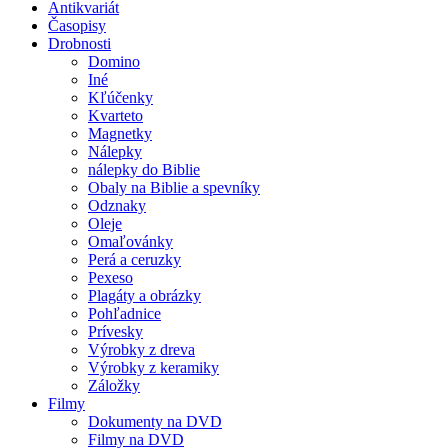
Antikvariát
Časopisy
Drobnosti
Domino
Iné
Kľúčenky
Kvarteto
Magnetky
Nálepky
nálepky do Biblie
Obaly na Biblie a spevníky
Odznaky
Oleje
Omaľovánky
Perá a ceruzky
Pexeso
Plagáty a obrázky
Pohľadnice
Prívesky
Výrobky z dreva
Výrobky z keramiky
Záložky
Filmy
Dokumenty na DVD
Filmy na DVD