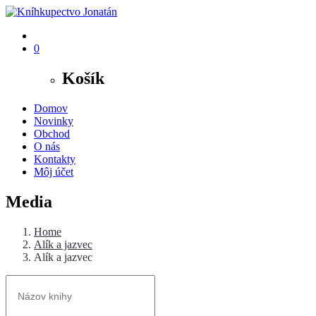
0
Košík
Domov
Novinky
Obchod
O nás
Kontakty
Môj účet
Media
Home
Alík a jazvec
Alík a jazvec