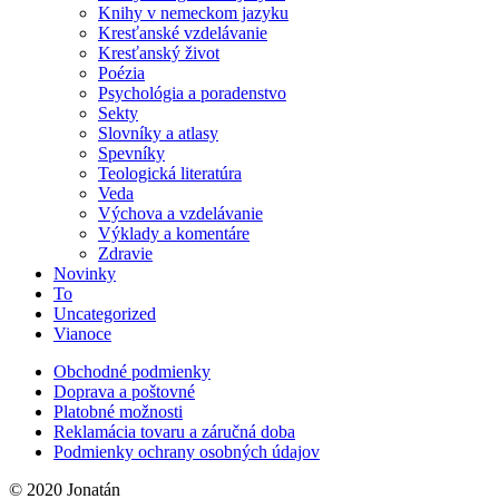
Knihy v nemeckom jazyku
Kresťanské vzdelávanie
Kresťanský život
Poézia
Psychológia a poradenstvo
Sekty
Slovníky a atlasy
Spevníky
Teologická literatúra
Veda
Výchova a vzdelávanie
Výklady a komentáre
Zdravie
Novinky
To
Uncategorized
Vianoce
Obchodné podmienky
Doprava a poštovné
Platobné možnosti
Reklamácia tovaru a záručná doba
Podmienky ochrany osobných údajov
© 2020 Jonatán