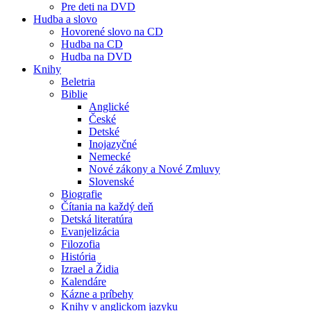
Pre deti na DVD
Hudba a slovo
Hovorené slovo na CD
Hudba na CD
Hudba na DVD
Knihy
Beletria
Biblie
Anglické
České
Detské
Inojazyčné
Nemecké
Nové zákony a Nové Zmluvy
Slovenské
Biografie
Čítania na každý deň
Detská literatúra
Evanjelizácia
Filozofia
História
Izrael a Židia
Kalendáre
Kázne a príbehy
Knihy v anglickom jazyku