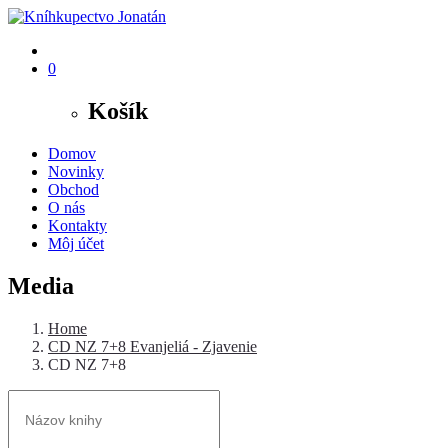
0
Košík
Domov
Novinky
Obchod
O nás
Kontakty
Môj účet
Media
Home
CD NZ 7+8 Evanjeliá - Zjavenie
CD NZ 7+8