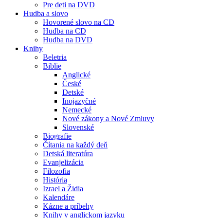
Pre deti na DVD
Hudba a slovo
Hovorené slovo na CD
Hudba na CD
Hudba na DVD
Knihy
Beletria
Biblie
Anglické
České
Detské
Inojazyčné
Nemecké
Nové zákony a Nové Zmluvy
Slovenské
Biografie
Čítania na každý deň
Detská literatúra
Evanjelizácia
Filozofia
História
Izrael a Židia
Kalendáre
Kázne a príbehy
Knihy v anglickom jazyku