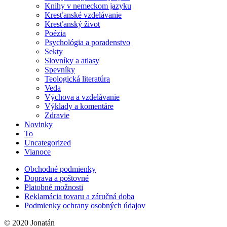
Knihy v nemeckom jazyku
Kresťanské vzdelávanie
Kresťanský život
Poézia
Psychológia a poradenstvo
Sekty
Slovníky a atlasy
Spevníky
Teologická literatúra
Veda
Výchova a vzdelávanie
Výklady a komentáre
Zdravie
Novinky
To
Uncategorized
Vianoce
Obchodné podmienky
Doprava a poštovné
Platobné možnosti
Reklamácia tovaru a záručná doba
Podmienky ochrany osobných údajov
© 2020 Jonatán