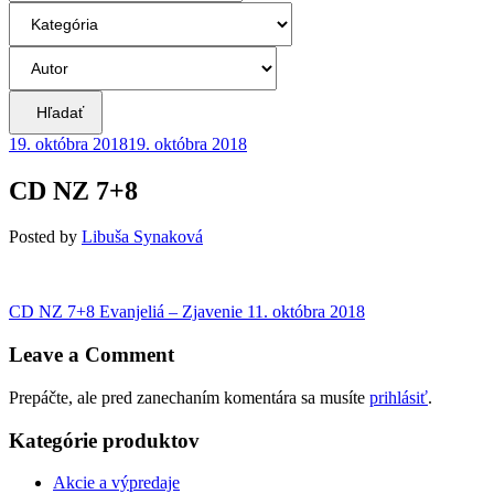
Hľadať
19. októbra 2018
19. októbra 2018
CD NZ 7+8
Posted
by
Libuša Synaková
Navigácia
Previous
CD NZ 7+8 Evanjeliá – Zjavenie
11. októbra 2018
post:
v
Leave a Comment
článku
Prepáčte, ale pred zanechaním komentára sa musíte
prihlásiť
.
Kategórie produktov
Akcie a výpredaje