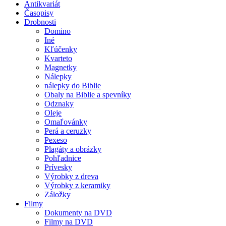
Antikvariát
Časopisy
Drobnosti
Domino
Iné
Kľúčenky
Kvarteto
Magnetky
Nálepky
nálepky do Biblie
Obaly na Biblie a spevníky
Odznaky
Oleje
Omaľovánky
Perá a ceruzky
Pexeso
Plagáty a obrázky
Pohľadnice
Prívesky
Výrobky z dreva
Výrobky z keramiky
Záložky
Filmy
Dokumenty na DVD
Filmy na DVD