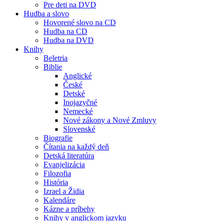
Pre deti na DVD
Hudba a slovo
Hovorené slovo na CD
Hudba na CD
Hudba na DVD
Knihy
Beletria
Biblie
Anglické
České
Detské
Inojazyčné
Nemecké
Nové zákony a Nové Zmluvy
Slovenské
Biografie
Čítania na každý deň
Detská literatúra
Evanjelizácia
Filozofia
História
Izrael a Židia
Kalendáre
Kázne a príbehy
Knihy v anglickom jazyku