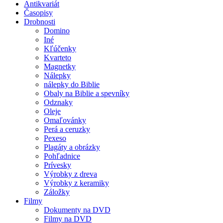
Antikvariát
Časopisy
Drobnosti
Domino
Iné
Kľúčenky
Kvarteto
Magnetky
Nálepky
nálepky do Biblie
Obaly na Biblie a spevníky
Odznaky
Oleje
Omaľovánky
Perá a ceruzky
Pexeso
Plagáty a obrázky
Pohľadnice
Prívesky
Výrobky z dreva
Výrobky z keramiky
Záložky
Filmy
Dokumenty na DVD
Filmy na DVD