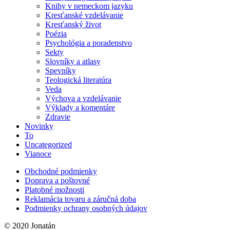
Knihy v nemeckom jazyku
Kresťanské vzdelávanie
Kresťanský život
Poézia
Psychológia a poradenstvo
Sekty
Slovníky a atlasy
Spevníky
Teologická literatúra
Veda
Výchova a vzdelávanie
Výklady a komentáre
Zdravie
Novinky
To
Uncategorized
Vianoce
Obchodné podmienky
Doprava a poštovné
Platobné možnosti
Reklamácia tovaru a záručná doba
Podmienky ochrany osobných údajov
© 2020 Jonatán