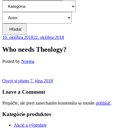
Hľadať
16. októbra 2018
22. októbra 2018
Who needs Theology?
Posted
by
Noema
Navigácia
Previous
Osvoj si písmo
7. júna 2018
post:
v
Leave a Comment
článku
Prepáčte, ale pred zanechaním komentára sa musíte
prihlásiť
.
Kategórie produktov
Akcie a výpredaje