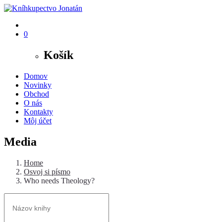
0
Košík
Domov
Novinky
Obchod
O nás
Kontakty
Môj účet
Media
Home
Osvoj si písmo
Who needs Theology?