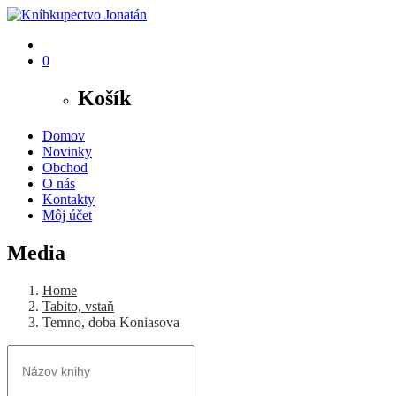
0
Košík
Domov
Novinky
Obchod
O nás
Kontakty
Môj účet
Media
Home
Tabito, vstaň
Temno, doba Koniasova