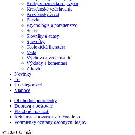
Knihy v nemeckom jazyku
Kresťanské vzdelávanie
Kresťanský život
Poézia
Psychológia a poradenstvo
Sekty
Slovníky a atlasy
Spevníky
Teologická literatúra
Veda
Výchova a vzdelávanie
Výklady a komentáre
Zdravie
Novinky
To
Uncategorized
Vianoce
Obchodné podmienky
Doprava a poštovné
Platobné možnosti
Reklamácia tovaru a záručná doba
Podmienky ochrany osobných údajov
© 2020 Jonatán