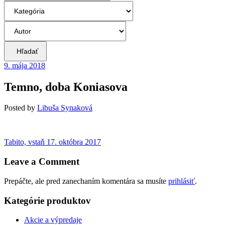
Hľadať
9. mája 2018
Temno, doba Koniasova
Posted
by
Libuša Synaková
Navigácia
Previous
Tabito, vstaň
17. októbra 2017
post:
v
Leave a Comment
článku
Prepáčte, ale pred zanechaním komentára sa musíte
prihlásiť
.
Kategórie produktov
Akcie a výpredaje