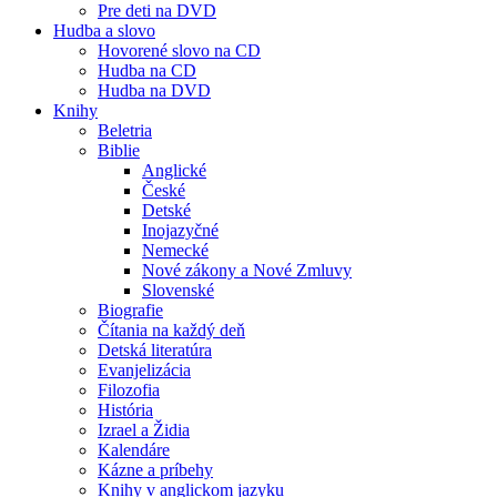
Pre deti na DVD
Hudba a slovo
Hovorené slovo na CD
Hudba na CD
Hudba na DVD
Knihy
Beletria
Biblie
Anglické
České
Detské
Inojazyčné
Nemecké
Nové zákony a Nové Zmluvy
Slovenské
Biografie
Čítania na každý deň
Detská literatúra
Evanjelizácia
Filozofia
História
Izrael a Židia
Kalendáre
Kázne a príbehy
Knihy v anglickom jazyku