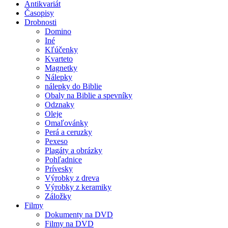
Antikvariát
Časopisy
Drobnosti
Domino
Iné
Kľúčenky
Kvarteto
Magnetky
Nálepky
nálepky do Biblie
Obaly na Biblie a spevníky
Odznaky
Oleje
Omaľovánky
Perá a ceruzky
Pexeso
Plagáty a obrázky
Pohľadnice
Prívesky
Výrobky z dreva
Výrobky z keramiky
Záložky
Filmy
Dokumenty na DVD
Filmy na DVD