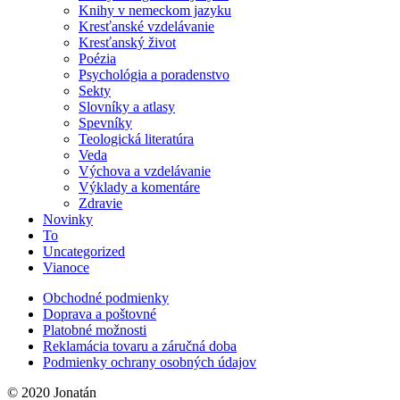
Knihy v nemeckom jazyku
Kresťanské vzdelávanie
Kresťanský život
Poézia
Psychológia a poradenstvo
Sekty
Slovníky a atlasy
Spevníky
Teologická literatúra
Veda
Výchova a vzdelávanie
Výklady a komentáre
Zdravie
Novinky
To
Uncategorized
Vianoce
Obchodné podmienky
Doprava a poštovné
Platobné možnosti
Reklamácia tovaru a záručná doba
Podmienky ochrany osobných údajov
© 2020 Jonatán