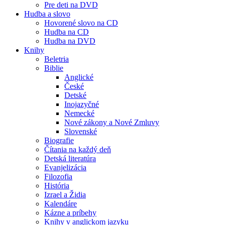
Pre deti na DVD
Hudba a slovo
Hovorené slovo na CD
Hudba na CD
Hudba na DVD
Knihy
Beletria
Biblie
Anglické
České
Detské
Inojazyčné
Nemecké
Nové zákony a Nové Zmluvy
Slovenské
Biografie
Čítania na každý deň
Detská literatúra
Evanjelizácia
Filozofia
História
Izrael a Židia
Kalendáre
Kázne a príbehy
Knihy v anglickom jazyku