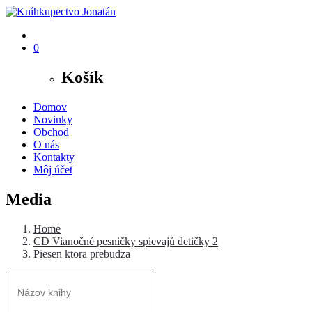
0
Košík
Domov
Novinky
Obchod
O nás
Kontakty
Môj účet
Media
Home
CD Vianočné pesničky spievajú detičky 2
Piesen ktora prebudza