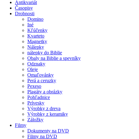
Antikvariát
Časopisy
Drobnosti
Domino
Iné
Kľúčenky
Kvarteto
Magnetky
Nálepky
nálepky do Biblie
Obaly na Biblie a spevníky
Odznaky
Oleje
Omaľovánky
Perá a ceruzky
Pexeso
Plagáty a obrázky
Pohľadnice
Prívesky
Výrobky z dreva
Výrobky z keramiky
Záložky
Filmy
Dokumenty na DVD
Filmy na DVD