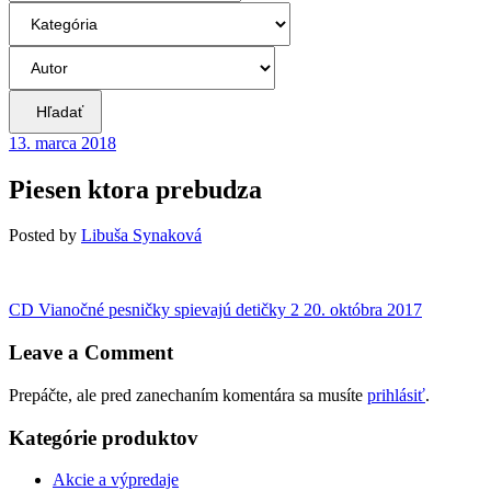
Hľadať
13. marca 2018
Piesen ktora prebudza
Posted
by
Libuša Synaková
Navigácia
Previous
CD Vianočné pesničky spievajú detičky 2
20. októbra 2017
post:
v
Leave a Comment
článku
Prepáčte, ale pred zanechaním komentára sa musíte
prihlásiť
.
Kategórie produktov
Akcie a výpredaje