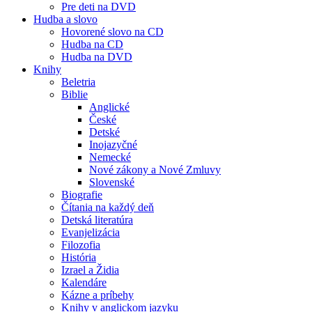
Pre deti na DVD
Hudba a slovo
Hovorené slovo na CD
Hudba na CD
Hudba na DVD
Knihy
Beletria
Biblie
Anglické
České
Detské
Inojazyčné
Nemecké
Nové zákony a Nové Zmluvy
Slovenské
Biografie
Čítania na každý deň
Detská literatúra
Evanjelizácia
Filozofia
História
Izrael a Židia
Kalendáre
Kázne a príbehy
Knihy v anglickom jazyku