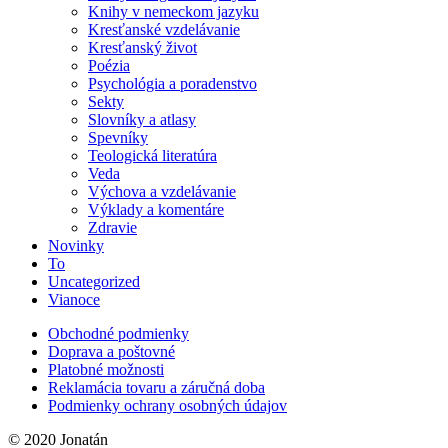
Knihy v nemeckom jazyku
Kresťanské vzdelávanie
Kresťanský život
Poézia
Psychológia a poradenstvo
Sekty
Slovníky a atlasy
Spevníky
Teologická literatúra
Veda
Výchova a vzdelávanie
Výklady a komentáre
Zdravie
Novinky
To
Uncategorized
Vianoce
Obchodné podmienky
Doprava a poštovné
Platobné možnosti
Reklamácia tovaru a záručná doba
Podmienky ochrany osobných údajov
© 2020 Jonatán