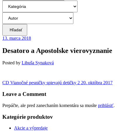
Hľadať
13. marca 2018
Desatoro a Apostolske vierovyznanie
Posted
by
Libuša Synaková
Navigácia
Previous
CD Vianočné pesničky spievajú detičky 2
20. októbra 2017
post:
v
Leave a Comment
článku
Prepáčte, ale pred zanechaním komentára sa musíte
prihlásiť
.
Kategórie produktov
Akcie a výpredaje