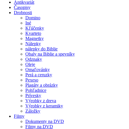
Antikvariát
Časopisy
Drobnosti
Domino
Iné
Kľúčenky
Kvarteto
Magnetky
Nálepky
nálepky do Biblie
Obaly na Biblie a spevníky
Odznaky
Oleje
Omaľovánky
Perá a ceruzky
Pexeso
Plagáty a obrázky
Pohľadnice
Prívesky
Výrobky z dreva
Výrobky z keramiky
Záložky
Filmy
Dokumenty na DVD
Filmy na DVD