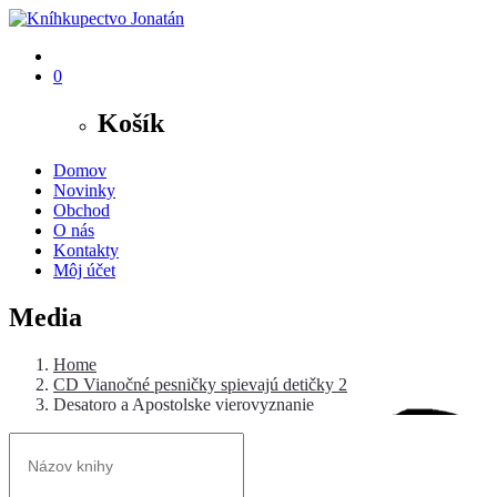
0
Košík
Domov
Novinky
Obchod
O nás
Kontakty
Môj účet
Media
Home
CD Vianočné pesničky spievajú detičky 2
Desatoro a Apostolske vierovyznanie