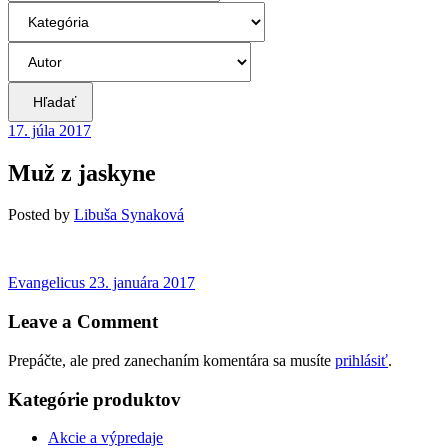
Hľadať
17. júla 2017
Muž z jaskyne
Posted
by
Libuša Synaková
Navigácia
Previous
Evangelicus
23. januára 2017
post:
v
Leave a Comment
článku
Prepáčte, ale pred zanechaním komentára sa musíte
prihlásiť
.
Kategórie produktov
Akcie a výpredaje