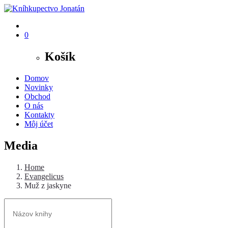
0
Košík
Domov
Novinky
Obchod
O nás
Kontakty
Môj účet
Media
Home
Evangelicus
Muž z jaskyne