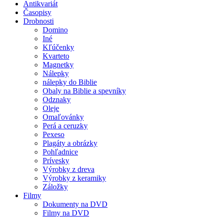
Antikvariát
Časopisy
Drobnosti
Domino
Iné
Kľúčenky
Kvarteto
Magnetky
Nálepky
nálepky do Biblie
Obaly na Biblie a spevníky
Odznaky
Oleje
Omaľovánky
Perá a ceruzky
Pexeso
Plagáty a obrázky
Pohľadnice
Prívesky
Výrobky z dreva
Výrobky z keramiky
Záložky
Filmy
Dokumenty na DVD
Filmy na DVD