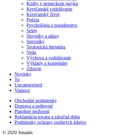
Knihy v nemeckom jazyku
Kresťanské vzdelávanie
Kresťanský život
Poézia
Psychológia a poradenstvo
Sekty
Slovníky a atlasy
Spevníky
Teologická literatúra
Veda
Výchova a vzdelávanie
Výklady a komentáre
Zdravie
Novinky
To
Uncategorized
Vianoce
Obchodné podmienky
Doprava a poštovné
Platobné možnosti
Reklamácia tovaru a záručná doba
Podmienky ochrany osobných údajov
© 2020 Jonatán