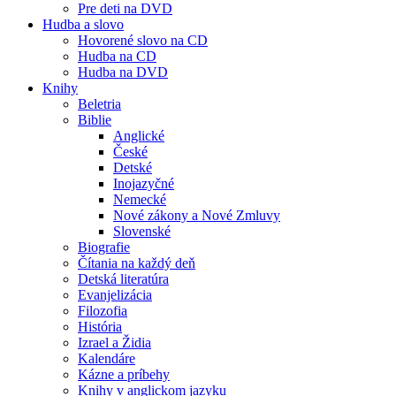
Pre deti na DVD
Hudba a slovo
Hovorené slovo na CD
Hudba na CD
Hudba na DVD
Knihy
Beletria
Biblie
Anglické
České
Detské
Inojazyčné
Nemecké
Nové zákony a Nové Zmluvy
Slovenské
Biografie
Čítania na každý deň
Detská literatúra
Evanjelizácia
Filozofia
História
Izrael a Židia
Kalendáre
Kázne a príbehy
Knihy v anglickom jazyku