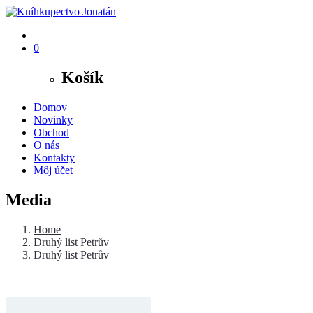
0
Košík
Domov
Novinky
Obchod
O nás
Kontakty
Môj účet
Media
Home
Druhý list Petrův
Druhý list Petrův