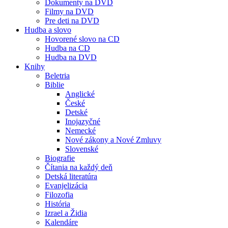
Dokumenty na DVD
Filmy na DVD
Pre deti na DVD
Hudba a slovo
Hovorené slovo na CD
Hudba na CD
Hudba na DVD
Knihy
Beletria
Biblie
Anglické
České
Detské
Inojazyčné
Nemecké
Nové zákony a Nové Zmluvy
Slovenské
Biografie
Čítania na každý deň
Detská literatúra
Evanjelizácia
Filozofia
História
Izrael a Židia
Kalendáre