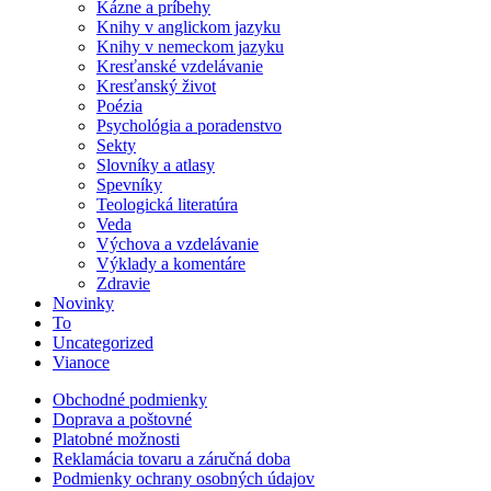
Kázne a príbehy
Knihy v anglickom jazyku
Knihy v nemeckom jazyku
Kresťanské vzdelávanie
Kresťanský život
Poézia
Psychológia a poradenstvo
Sekty
Slovníky a atlasy
Spevníky
Teologická literatúra
Veda
Výchova a vzdelávanie
Výklady a komentáre
Zdravie
Novinky
To
Uncategorized
Vianoce
Obchodné podmienky
Doprava a poštovné
Platobné možnosti
Reklamácia tovaru a záručná doba
Podmienky ochrany osobných údajov