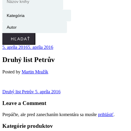
HĽADAŤ
5. apríla 2016
5. apríla 2016
Druhý list Petrův
Posted
by
Martin Mražík
Navigácia
Previous
Druhý list Petrův
5. apríla 2016
post:
v
Leave a Comment
článku
Prepáčte, ale pred zanechaním komentára sa musíte
prihlásiť
.
Kategórie produktov