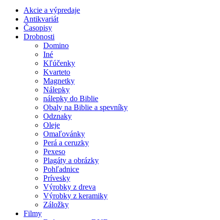
Akcie a výpredaje
Antikvariát
Časopisy
Drobnosti
Domino
Iné
Kľúčenky
Kvarteto
Magnetky
Nálepky
nálepky do Biblie
Obaly na Biblie a spevníky
Odznaky
Oleje
Omaľovánky
Perá a ceruzky
Pexeso
Plagáty a obrázky
Pohľadnice
Prívesky
Výrobky z dreva
Výrobky z keramiky
Záložky
Filmy