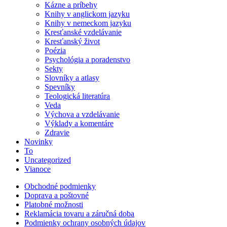
Kázne a príbehy
Knihy v anglickom jazyku
Knihy v nemeckom jazyku
Kresťanské vzdelávanie
Kresťanský život
Poézia
Psychológia a poradenstvo
Sekty
Slovníky a atlasy
Spevníky
Teologická literatúra
Veda
Výchova a vzdelávanie
Výklady a komentáre
Zdravie
Novinky
To
Uncategorized
Vianoce
Obchodné podmienky
Doprava a poštovné
Platobné možnosti
Reklamácia tovaru a záručná doba
Podmienky ochrany osobných údajov