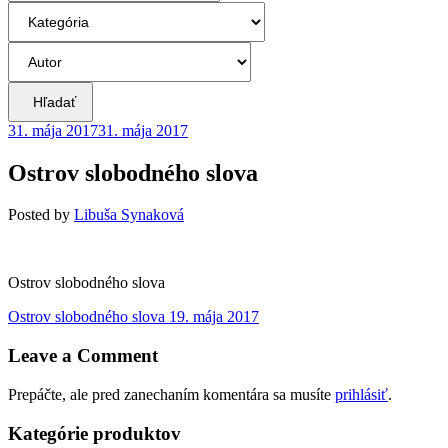
Hľadať
31. mája 2017
31. mája 2017
Ostrov slobodného slova
Posted
by
Libuša Synaková
Ostrov slobodného slova
Navigácia
Previous
Ostrov slobodného slova
19. mája 2017
post:
v
Leave a Comment
článku
Prepáčte, ale pred zanechaním komentára sa musíte
prihlásiť
.
Kategórie produktov