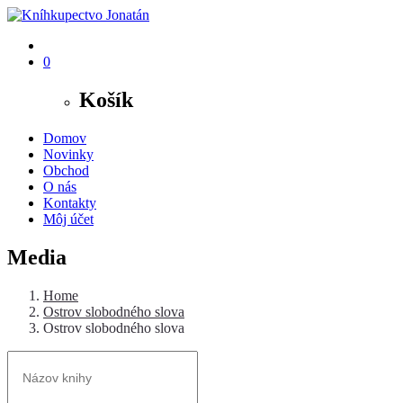
0
Košík
Domov
Novinky
Obchod
O nás
Kontakty
Môj účet
Media
Home
Ostrov slobodného slova
Ostrov slobodného slova