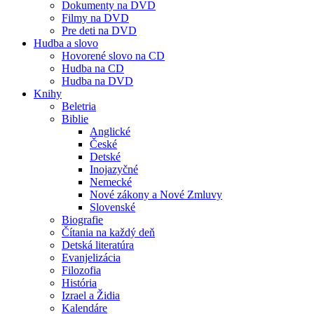
Dokumenty na DVD
Filmy na DVD
Pre deti na DVD
Hudba a slovo
Hovorené slovo na CD
Hudba na CD
Hudba na DVD
Knihy
Beletria
Biblie
Anglické
České
Detské
Inojazyčné
Nemecké
Nové zákony a Nové Zmluvy
Slovenské
Biografie
Čítania na každý deň
Detská literatúra
Evanjelizácia
Filozofia
História
Izrael a Židia
Kalendáre