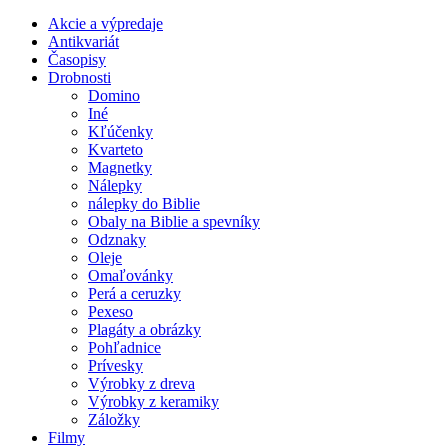
Akcie a výpredaje
Antikvariát
Časopisy
Drobnosti
Domino
Iné
Kľúčenky
Kvarteto
Magnetky
Nálepky
nálepky do Biblie
Obaly na Biblie a spevníky
Odznaky
Oleje
Omaľovánky
Perá a ceruzky
Pexeso
Plagáty a obrázky
Pohľadnice
Prívesky
Výrobky z dreva
Výrobky z keramiky
Záložky
Filmy