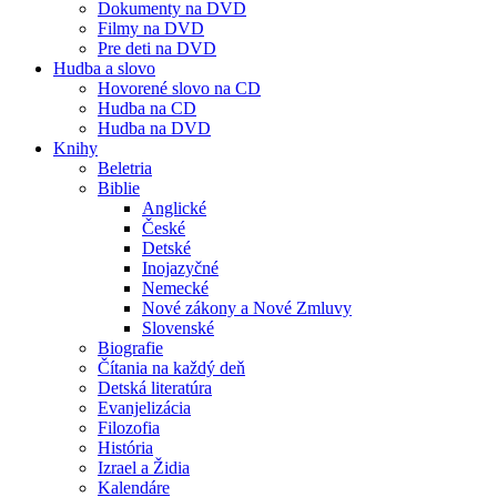
Dokumenty na DVD
Filmy na DVD
Pre deti na DVD
Hudba a slovo
Hovorené slovo na CD
Hudba na CD
Hudba na DVD
Knihy
Beletria
Biblie
Anglické
České
Detské
Inojazyčné
Nemecké
Nové zákony a Nové Zmluvy
Slovenské
Biografie
Čítania na každý deň
Detská literatúra
Evanjelizácia
Filozofia
História
Izrael a Židia
Kalendáre