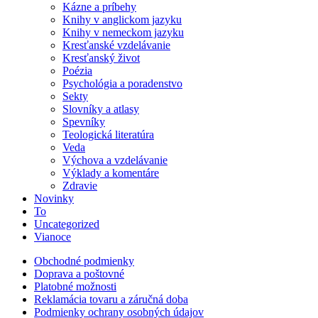
Kázne a príbehy
Knihy v anglickom jazyku
Knihy v nemeckom jazyku
Kresťanské vzdelávanie
Kresťanský život
Poézia
Psychológia a poradenstvo
Sekty
Slovníky a atlasy
Spevníky
Teologická literatúra
Veda
Výchova a vzdelávanie
Výklady a komentáre
Zdravie
Novinky
To
Uncategorized
Vianoce
Obchodné podmienky
Doprava a poštovné
Platobné možnosti
Reklamácia tovaru a záručná doba
Podmienky ochrany osobných údajov