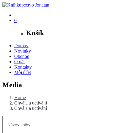
0
Košík
Domov
Novinky
Obchod
O nás
Kontakty
Môj účet
Media
Home
Chvála a uctívání
Chvála a uctívání