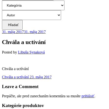
Hľadať
31. mája 2017
31. mája 2017
Chvála a uctívání
Posted
by
Libuša Synaková
Chvála a uctívání
Navigácia
Previous
Chvála a uctívání
23. mája 2017
post:
v
Leave a Comment
článku
Prepáčte, ale pred zanechaním komentára sa musíte
prihlásiť
.
Kategórie produktov