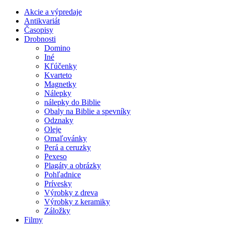
Akcie a výpredaje
Antikvariát
Časopisy
Drobnosti
Domino
Iné
Kľúčenky
Kvarteto
Magnetky
Nálepky
nálepky do Biblie
Obaly na Biblie a spevníky
Odznaky
Oleje
Omaľovánky
Perá a ceruzky
Pexeso
Plagáty a obrázky
Pohľadnice
Prívesky
Výrobky z dreva
Výrobky z keramiky
Záložky
Filmy