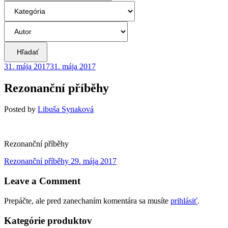
Hľadať
31. mája 2017
31. mája 2017
Rezonanční příběhy
Posted
by
Libuša Synaková
Rezonanční příběhy
Navigácia
Previous
Rezonanční příběhy
29. mája 2017
post:
v
Leave a Comment
článku
Prepáčte, ale pred zanechaním komentára sa musíte
prihlásiť
.
Kategórie produktov