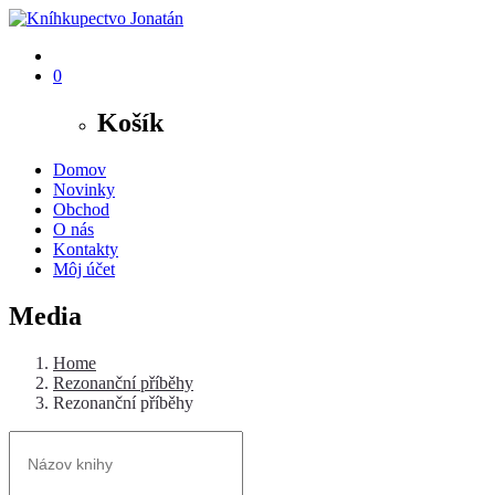
0
Košík
Domov
Novinky
Obchod
O nás
Kontakty
Môj účet
Media
Home
Rezonanční příběhy
Rezonanční příběhy