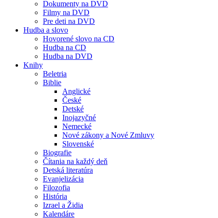
Dokumenty na DVD
Filmy na DVD
Pre deti na DVD
Hudba a slovo
Hovorené slovo na CD
Hudba na CD
Hudba na DVD
Knihy
Beletria
Biblie
Anglické
České
Detské
Inojazyčné
Nemecké
Nové zákony a Nové Zmluvy
Slovenské
Biografie
Čítania na každý deň
Detská literatúra
Evanjelizácia
Filozofia
História
Izrael a Židia
Kalendáre