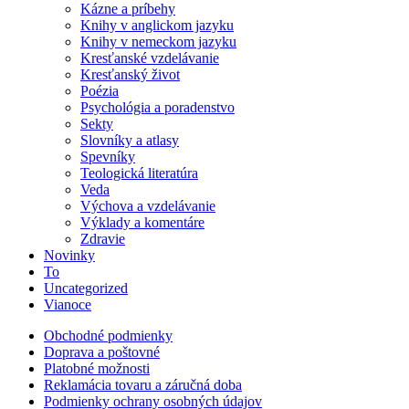
Kázne a príbehy
Knihy v anglickom jazyku
Knihy v nemeckom jazyku
Kresťanské vzdelávanie
Kresťanský život
Poézia
Psychológia a poradenstvo
Sekty
Slovníky a atlasy
Spevníky
Teologická literatúra
Veda
Výchova a vzdelávanie
Výklady a komentáre
Zdravie
Novinky
To
Uncategorized
Vianoce
Obchodné podmienky
Doprava a poštovné
Platobné možnosti
Reklamácia tovaru a záručná doba
Podmienky ochrany osobných údajov