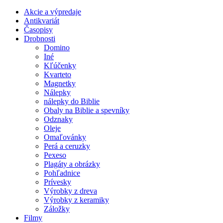
Akcie a výpredaje
Antikvariát
Časopisy
Drobnosti
Domino
Iné
Kľúčenky
Kvarteto
Magnetky
Nálepky
nálepky do Biblie
Obaly na Biblie a spevníky
Odznaky
Oleje
Omaľovánky
Perá a ceruzky
Pexeso
Plagáty a obrázky
Pohľadnice
Prívesky
Výrobky z dreva
Výrobky z keramiky
Záložky
Filmy