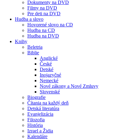
Dokumenty na DVD
Filmy na DVD
Pre deti na DVD
Hudba a slovo
Hovorené slovo na CD
Hudba na CD
Hudba na DVD
Knihy
Beletria
Biblie
Anglické
České
Detské
Inojazyčné
Nemecké
Nové zákony a Nové Zmluvy
Slovenské
Biografie
Čítania na každý deň
Detská literatúra
Evanjelizácia
Filozofia
História
Izrael a Židia
Kalendáre