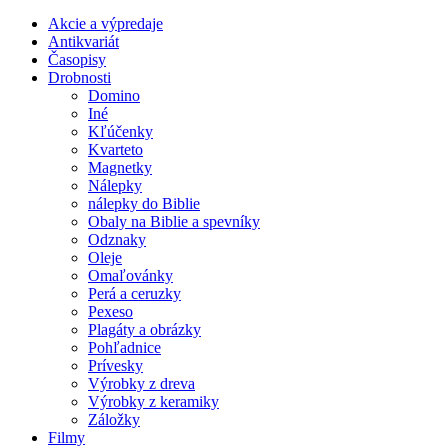
Akcie a výpredaje
Antikvariát
Časopisy
Drobnosti
Domino
Iné
Kľúčenky
Kvarteto
Magnetky
Nálepky
nálepky do Biblie
Obaly na Biblie a spevníky
Odznaky
Oleje
Omaľovánky
Perá a ceruzky
Pexeso
Plagáty a obrázky
Pohľadnice
Prívesky
Výrobky z dreva
Výrobky z keramiky
Záložky
Filmy