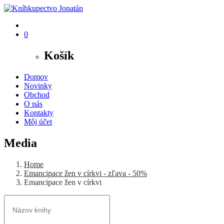
0
Košík
Domov
Novinky
Obchod
O nás
Kontakty
Môj účet
Media
Home
Emancipace žen v církvi - zľava - 50%
Emancipace žen v církvi