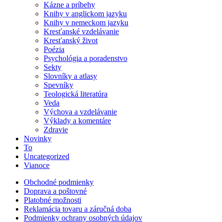
Kázne a príbehy
Knihy v anglickom jazyku
Knihy v nemeckom jazyku
Kresťanské vzdelávanie
Kresťanský život
Poézia
Psychológia a poradenstvo
Sekty
Slovníky a atlasy
Spevníky
Teologická literatúra
Veda
Výchova a vzdelávanie
Výklady a komentáre
Zdravie
Novinky
To
Uncategorized
Vianoce
Obchodné podmienky
Doprava a poštovné
Platobné možnosti
Reklamácia tovaru a záručná doba
Podmienky ochrany osobných údajov