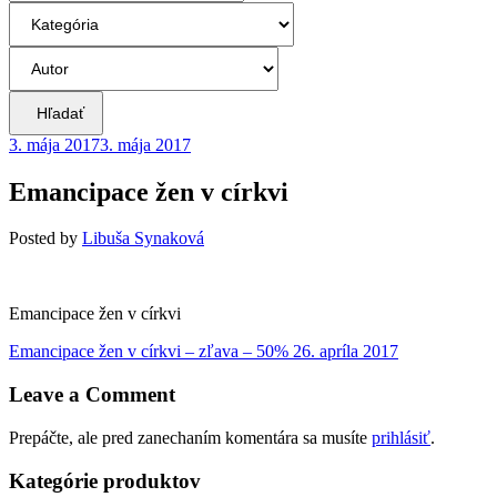
Hľadať
3. mája 2017
3. mája 2017
Emancipace žen v církvi
Posted
by
Libuša Synaková
Emancipace žen v církvi
Navigácia
Previous
Emancipace žen v církvi – zľava – 50%
26. apríla 2017
post:
v
Leave a Comment
článku
Prepáčte, ale pred zanechaním komentára sa musíte
prihlásiť
.
Kategórie produktov