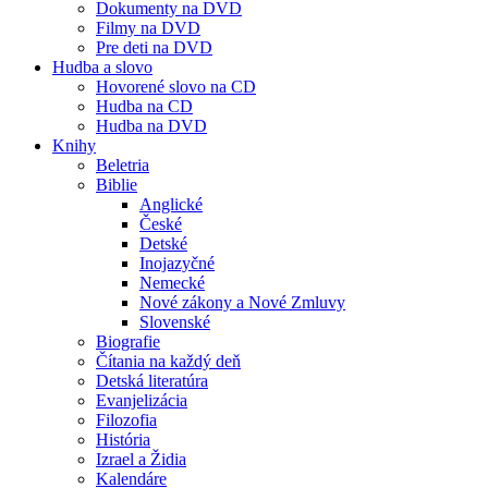
Dokumenty na DVD
Filmy na DVD
Pre deti na DVD
Hudba a slovo
Hovorené slovo na CD
Hudba na CD
Hudba na DVD
Knihy
Beletria
Biblie
Anglické
České
Detské
Inojazyčné
Nemecké
Nové zákony a Nové Zmluvy
Slovenské
Biografie
Čítania na každý deň
Detská literatúra
Evanjelizácia
Filozofia
História
Izrael a Židia
Kalendáre