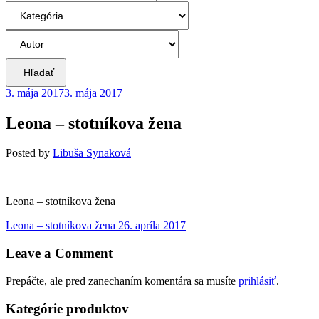
Hľadať
3. mája 2017
3. mája 2017
Leona – stotníkova žena
Posted
by
Libuša Synaková
Leona – stotníkova žena
Navigácia
Previous
Leona – stotníkova žena
26. apríla 2017
post:
v
Leave a Comment
článku
Prepáčte, ale pred zanechaním komentára sa musíte
prihlásiť
.
Kategórie produktov