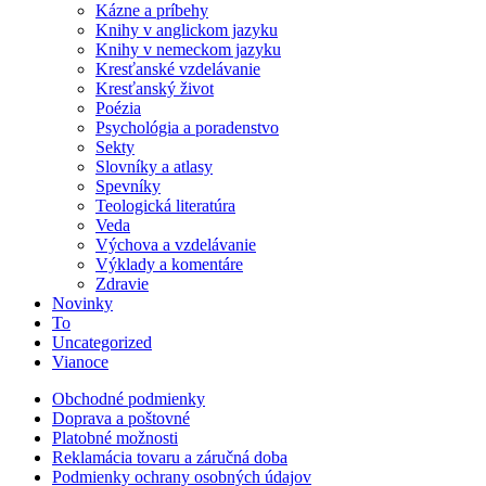
Kázne a príbehy
Knihy v anglickom jazyku
Knihy v nemeckom jazyku
Kresťanské vzdelávanie
Kresťanský život
Poézia
Psychológia a poradenstvo
Sekty
Slovníky a atlasy
Spevníky
Teologická literatúra
Veda
Výchova a vzdelávanie
Výklady a komentáre
Zdravie
Novinky
To
Uncategorized
Vianoce
Obchodné podmienky
Doprava a poštovné
Platobné možnosti
Reklamácia tovaru a záručná doba
Podmienky ochrany osobných údajov