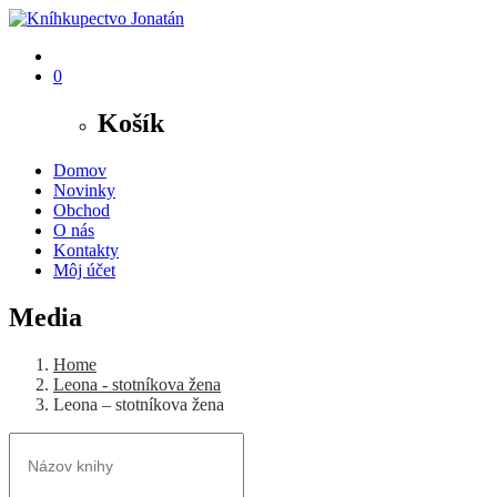
0
Košík
Domov
Novinky
Obchod
O nás
Kontakty
Môj účet
Media
Home
Leona - stotníkova žena
Leona – stotníkova žena