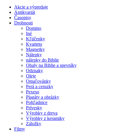
Akcie a výpredaje
Antikvariát
Časopisy
Drobnosti
Domino
Iné
Kľúčenky
Kvarteto
Magnetky
Nálepky
nálepky do Biblie
Obaly na Biblie a spevníky
Odznaky
Oleje
Omaľovánky
Perá a ceruzky
Pexeso
Plagáty a obrázky
Pohľadnice
Prívesky
Výrobky z dreva
Výrobky z keramiky
Záložky
Filmy