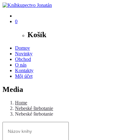
0
Košík
Domov
Novinky
Obchod
O nás
Kontakty
Môj účet
Media
Home
Nebeské štebotanie
Nebeské štebotanie