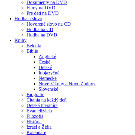
Dokumenty na DVD
Filmy na DVD
Pre deti na DVD
Hudba a slovo
Hovorené slovo na CD
Hudba na CD
Hudba na DVD
Knihy
Beletria
Biblie
Anglické
České
Detské
Inojazyčné
Nemecké
Nové zákony a Nové Zmluvy
Slovenské
Biografie
Čítania na každý deň
Detská literatúra
Evanjelizácia
Filozofia
História
Izrael a Židia
Kalendáre