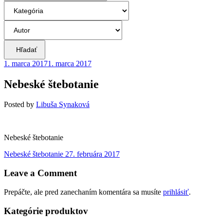
Hľadať
1. marca 2017
1. marca 2017
Nebeské štebotanie
Posted
by
Libuša Synaková
Nebeské štebotanie
Navigácia
Previous
Nebeské štebotanie
27. februára 2017
post:
v
Leave a Comment
článku
Prepáčte, ale pred zanechaním komentára sa musíte
prihlásiť
.
Kategórie produktov