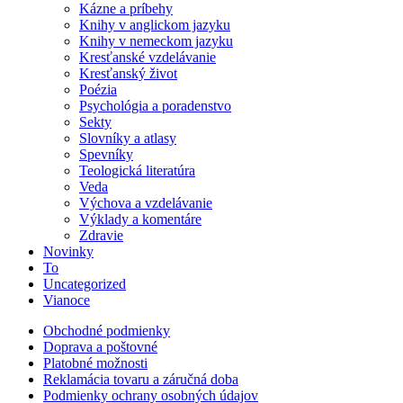
Kázne a príbehy
Knihy v anglickom jazyku
Knihy v nemeckom jazyku
Kresťanské vzdelávanie
Kresťanský život
Poézia
Psychológia a poradenstvo
Sekty
Slovníky a atlasy
Spevníky
Teologická literatúra
Veda
Výchova a vzdelávanie
Výklady a komentáre
Zdravie
Novinky
To
Uncategorized
Vianoce
Obchodné podmienky
Doprava a poštovné
Platobné možnosti
Reklamácia tovaru a záručná doba
Podmienky ochrany osobných údajov