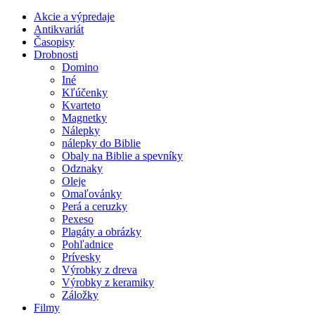
Akcie a výpredaje
Antikvariát
Časopisy
Drobnosti
Domino
Iné
Kľúčenky
Kvarteto
Magnetky
Nálepky
nálepky do Biblie
Obaly na Biblie a spevníky
Odznaky
Oleje
Omaľovánky
Perá a ceruzky
Pexeso
Plagáty a obrázky
Pohľadnice
Prívesky
Výrobky z dreva
Výrobky z keramiky
Záložky
Filmy