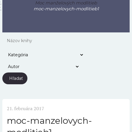
Moc manželových modlitieb
moc-manzelovych-modlitieb1
Hľadať
21. februára 2017
moc-manzelovych-