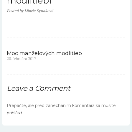
modlitieb1
Posted
by
Libuša Synaková
Moc manželových modlitieb
Navigácia
Previous
20. februára 2017
v
post:
článku
Leave a Comment
Prepáčte, ale pred zanechaním komentára sa musíte
prihlásiť
.