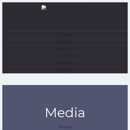
Domov
0
Novinky
Obchod
O nás
Kontakty
Môj účet
Media
Home