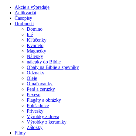
Akcie a výpredaje
Antikvariát
Časopisy
Drobnosti
Domino
Iné
Kľúčenky
Kvarteto
Magnetky
Nálepky
nálepky do Biblie
Obaly na Biblie a spevníky
Odznaky
Oleje
Omaľovánky
Perá a ceruzky
Pexeso
Plagáty a obrázky
Pohľadnice
Prívesky
Výrobky z dreva
Výrobky z keramiky
Záložky
Filmy