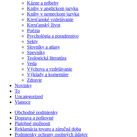
Kázne a príbehy
Knihy v anglickom jazyku
Knihy v nemeckom jazyku
Kresťanské vzdelávanie
Kresťanský život
Poézia
Psychológia a poradenstvo
Sekty
Slovníky a atlasy
Spevníky
Teologická literatúra
Veda
Výchova a vzdelávanie
Výklady a komentáre
Zdravie
Novinky
To
Uncategorized
Vianoce
Obchodné podmienky
Doprava a poštovné
Platobné možnosti
Reklamácia tovaru a záručná doba
Podmienky ochrany osobných údajov