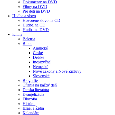
Dokumenty na DVD
Filmy na DVD
Pre deti na DVD
Hudba a slovo
Hovorené slovo na CD
Hudba na CD
Hudba na DVD
Knihy
Beletria
Biblie
Anglické
České
Detské
Inojazyčné
Nemecké
Nové zákony a Nové Zmluvy
Slovenské
Biografie
Čítania na každý deň
Detská literatúra
Evanjelizácia
Filozofia
História
Izrael a Židia
Kalendáre