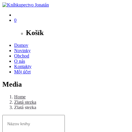
0
Košík
Domov
Novinky
Obchod
O nás
Kontakty
Môj účet
Media
Home
Zlatá stezka
Zlatá stezka