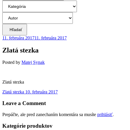
Hľadať
11. februára 2017
11. februára 2017
Zlatá stezka
Posted
by
Matej Synak
Zlatá stezka
Navigácia
Previous
Zlatá stezka
10. februára 2017
post:
v
Leave a Comment
článku
Prepáčte, ale pred zanechaním komentára sa musíte
prihlásiť
.
Kategórie produktov