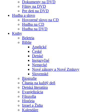
Dokumenty na DVD
Filmy na DVD
Pre deti na DVD
Hudba a slovo
Hovorené slovo na CD
Hudba na CD
Hudba na DVD
Knihy
Beletria
Biblie
Anglické
České
Detské
Inojazyčné
Nemecké
Nové zákony a Nové Zmluvy
Slovenské
Biografie
Čítania na každý deň
Detská literatúra
Evanjelizácia
Filozofia
História
Izrael a Židia
Kalendáre