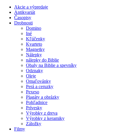
Akcie a výpredaje
Antikvariát
Časopisy
Drobnosti
Domino
Iné
Kľúčenky
Kvarteto
Magnetky
Nálepky
nálepky do Biblie
Obaly na Biblie a spevníky
Odznaky
Oleje
Omaľovánky
Perá a ceruzky
Pexeso
Plagáty a obrázky
Pohľadnice
Prívesky
Výrobky z dreva
Výrobky z keramiky
Záložky
Filmy