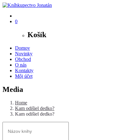
0
Košík
Domov
Novinky
Obchod
O nás
Kontakty
Môj účet
Media
Home
Kam odišiel dedko?
Kam odišiel dedko?