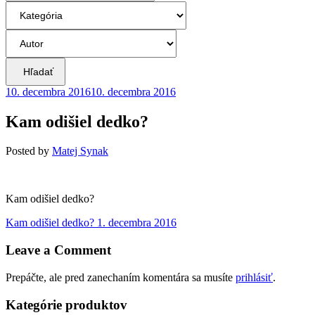
Hľadať
10. decembra 2016
10. decembra 2016
Kam odišiel dedko?
Posted
by
Matej Synak
Kam odišiel dedko?
Navigácia
Previous
Kam odišiel dedko?
1. decembra 2016
post:
v
Leave a Comment
článku
Prepáčte, ale pred zanechaním komentára sa musíte
prihlásiť
.
Kategórie produktov