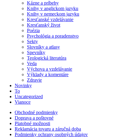
Kázne a príbehy
Knihy v anglickom jazyku
Knihy v nemeckom jazyku
Kresťanské vzdelávanie
Kresťanský život
Poézia
Psychológia a poradenstvo
Sekty
Slovníky a atlasy
Spevníky
Teologická literatúra
Veda
Výchova a vzdelávanie
Výklady a komentáre
Zdravie
Novinky
To
Uncategorized
Vianoce
Obchodné podmienky
Doprava a poštovné
Platobné možnosti
Reklamácia tovaru a záručná doba
Podmienky ochrany osobných údajov