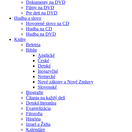
Dokumenty na DVD
Filmy na DVD
Pre deti na DVD
Hudba a slovo
Hovorené slovo na CD
Hudba na CD
Hudba na DVD
Knihy
Beletria
Biblie
Anglické
České
Detské
Inojazyčné
Nemecké
Nové zákony a Nové Zmluvy
Slovenské
Biografie
Čítania na každý deň
Detská literatúra
Evanjelizácia
Filozofia
História
Izrael a Židia
Kalendáre