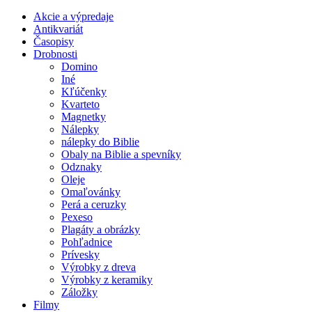
Akcie a výpredaje
Antikvariát
Časopisy
Drobnosti
Domino
Iné
Kľúčenky
Kvarteto
Magnetky
Nálepky
nálepky do Biblie
Obaly na Biblie a spevníky
Odznaky
Oleje
Omaľovánky
Perá a ceruzky
Pexeso
Plagáty a obrázky
Pohľadnice
Prívesky
Výrobky z dreva
Výrobky z keramiky
Záložky
Filmy