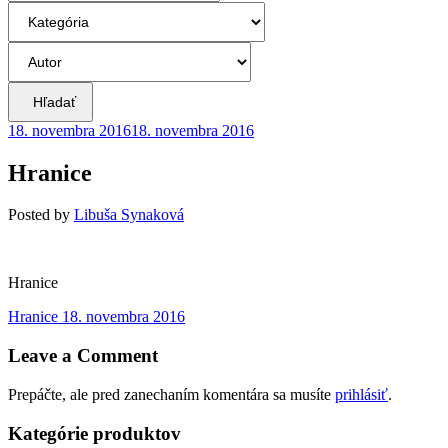
Hľadať
18. novembra 2016
18. novembra 2016
Hranice
Posted
by
Libuša Synaková
Hranice
Navigácia
Previous
Hranice
18. novembra 2016
post:
v
Leave a Comment
článku
Prepáčte, ale pred zanechaním komentára sa musíte
prihlásiť
.
Kategórie produktov