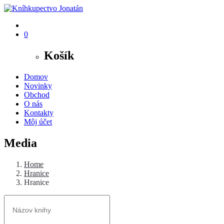
0
Košík
Domov
Novinky
Obchod
O nás
Kontakty
Môj účet
Media
Home
Hranice
Hranice