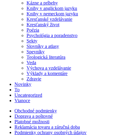
Kázne a príbehy
Knihy v anglickom jazyku
Knihy v nemeckom jazyku
Kresťanské vzdelávanie
Kresťanský život
Poézia
Psychológia a poradenstvo
Sekty
Slovníky a atlasy
Spevníky
Teologická literatúra
Veda
Výchova a vzdelávanie
Výklady a komentáre
Zdravie
Novinky
To
Uncategorized
Vianoce
Obchodné podmienky
Doprava a poštovné
Platobné možnosti
Reklamácia tovaru a záručná doba
Podmienky ochrany osobných údajov