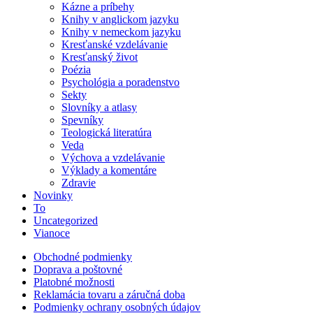
Kázne a príbehy
Knihy v anglickom jazyku
Knihy v nemeckom jazyku
Kresťanské vzdelávanie
Kresťanský život
Poézia
Psychológia a poradenstvo
Sekty
Slovníky a atlasy
Spevníky
Teologická literatúra
Veda
Výchova a vzdelávanie
Výklady a komentáre
Zdravie
Novinky
To
Uncategorized
Vianoce
Obchodné podmienky
Doprava a poštovné
Platobné možnosti
Reklamácia tovaru a záručná doba
Podmienky ochrany osobných údajov