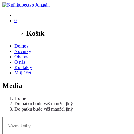
0
Košík
Domov
Novinky
Obchod
O nás
Kontakty
Môj účet
Media
Home
Do pátku bude váš manžel jiný
Do pátku bude váš manžel jiný