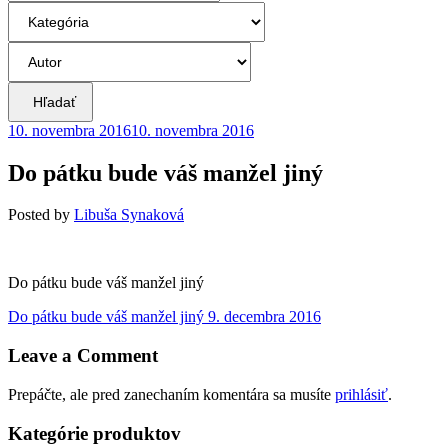
Hľadať
10. novembra 2016
10. novembra 2016
Do pátku bude váš manžel jiný
Posted
by
Libuša Synaková
Do pátku bude váš manžel jiný
Navigácia
Previous
Do pátku bude váš manžel jiný
9. decembra 2016
post:
v
Leave a Comment
článku
Prepáčte, ale pred zanechaním komentára sa musíte
prihlásiť
.
Kategórie produktov