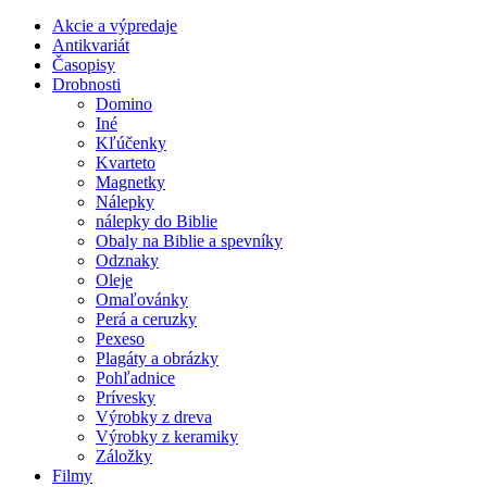
Akcie a výpredaje
Antikvariát
Časopisy
Drobnosti
Domino
Iné
Kľúčenky
Kvarteto
Magnetky
Nálepky
nálepky do Biblie
Obaly na Biblie a spevníky
Odznaky
Oleje
Omaľovánky
Perá a ceruzky
Pexeso
Plagáty a obrázky
Pohľadnice
Prívesky
Výrobky z dreva
Výrobky z keramiky
Záložky
Filmy