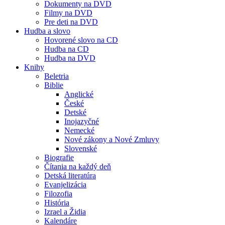
Dokumenty na DVD
Filmy na DVD
Pre deti na DVD
Hudba a slovo
Hovorené slovo na CD
Hudba na CD
Hudba na DVD
Knihy
Beletria
Biblie
Anglické
České
Detské
Inojazyčné
Nemecké
Nové zákony a Nové Zmluvy
Slovenské
Biografie
Čítania na každý deň
Detská literatúra
Evanjelizácia
Filozofia
História
Izrael a Židia
Kalendáre