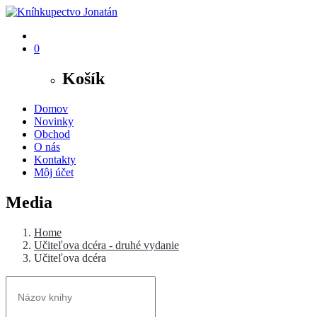
0
Košík
Domov
Novinky
Obchod
O nás
Kontakty
Môj účet
Media
Home
Učiteľova dcéra - druhé vydanie
Učiteľova dcéra