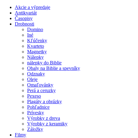
Akcie a výpredaje
Antikvariát
Časopisy
Drobnosti
Domino
Iné
Kľúčenky
Kvarteto
Magnetky
Nálepky
nálepky do Biblie
Obaly na Biblie a spevníky
Odznaky
Oleje
Omaľovánky
Perá a ceruzky
Pexeso
Plagáty a obrázky
Pohľadnice
Prívesky
Výrobky z dreva
Výrobky z keramiky
Záložky
Filmy