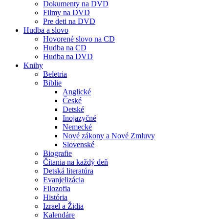
Dokumenty na DVD
Filmy na DVD
Pre deti na DVD
Hudba a slovo
Hovorené slovo na CD
Hudba na CD
Hudba na DVD
Knihy
Beletria
Biblie
Anglické
České
Detské
Inojazyčné
Nemecké
Nové zákony a Nové Zmluvy
Slovenské
Biografie
Čítania na každý deň
Detská literatúra
Evanjelizácia
Filozofia
História
Izrael a Židia
Kalendáre