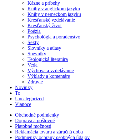
Kázne a príbehy
Knihy v anglickom jazyku
Knihy v nemeckom jazyku
Kresťanské vzdelávanie
Kresťanský život
Poézia
Psychológia a poradenstvo
Sekty
Slovníky a atlasy
Spevníky
Teologická literatúra
Veda
Výchova a vzdelávanie
Výklady a komentáre
Zdravie
Novinky
To
Uncategorized
Vianoce
Obchodné podmienky
Doprava a poštovné
Platobné možnosti
Reklamácia tovaru a záručná doba
Podmienky ochrany osobných údajov