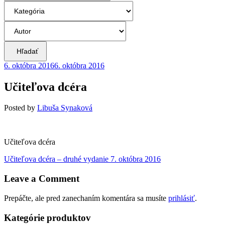
Hľadať
6. októbra 2016
6. októbra 2016
Učiteľova dcéra
Posted
by
Libuša Synaková
Učiteľova dcéra
Navigácia
Previous
Učiteľova dcéra – druhé vydanie
7. októbra 2016
post:
v
Leave a Comment
článku
Prepáčte, ale pred zanechaním komentára sa musíte
prihlásiť
.
Kategórie produktov