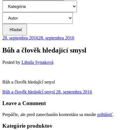
Hľadať
28. septembra 2016
28. septembra 2016
Bůh a člověk hledající smysl
Posted
by
Libuša Synaková
Bůh a člověk hledající smysl
Navigácia
Previous
Bůh a člověk hledající smysl
28. septembra 2016
post:
v
Leave a Comment
článku
Prepáčte, ale pred zanechaním komentára sa musíte
prihlásiť
.
Kategórie produktov