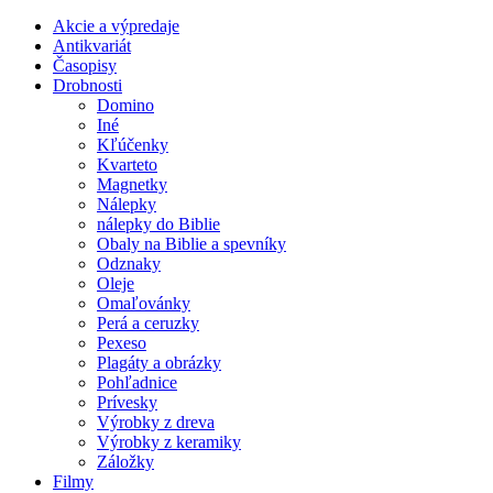
Akcie a výpredaje
Antikvariát
Časopisy
Drobnosti
Domino
Iné
Kľúčenky
Kvarteto
Magnetky
Nálepky
nálepky do Biblie
Obaly na Biblie a spevníky
Odznaky
Oleje
Omaľovánky
Perá a ceruzky
Pexeso
Plagáty a obrázky
Pohľadnice
Prívesky
Výrobky z dreva
Výrobky z keramiky
Záložky
Filmy