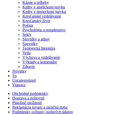
Kázne a príbehy
Knihy v anglickom jazyku
Knihy v nemeckom jazyku
Kresťanské vzdelávanie
Kresťanský život
Poézia
Psychológia a poradenstvo
Sekty
Slovníky a atlasy
Spevníky
Teologická literatúra
Veda
Výchova a vzdelávanie
Výklady a komentáre
Zdravie
Novinky
To
Uncategorized
Vianoce
Obchodné podmienky
Doprava a poštovné
Platobné možnosti
Reklamácia tovaru a záručná doba
Podmienky ochrany osobných údajov