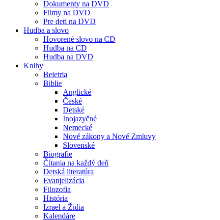
Dokumenty na DVD
Filmy na DVD
Pre deti na DVD
Hudba a slovo
Hovorené slovo na CD
Hudba na CD
Hudba na DVD
Knihy
Beletria
Biblie
Anglické
České
Detské
Inojazyčné
Nemecké
Nové zákony a Nové Zmluvy
Slovenské
Biografie
Čítania na každý deň
Detská literatúra
Evanjelizácia
Filozofia
História
Izrael a Židia
Kalendáre