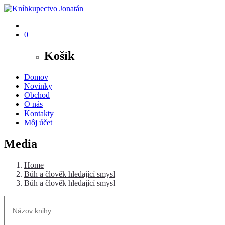
0
Košík
Domov
Novinky
Obchod
O nás
Kontakty
Môj účet
Media
Home
Bůh a člověk hledající smysl
Bůh a člověk hledající smysl