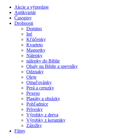
Akcie a výpredaje
Antikvariát
Časopisy
Drobnosti
Domino
Iné
Kľúčenky
Kvarteto
Magnetky
Nálepky
nálepky do Biblie
Obaly na Biblie a spevníky
Odznaky
Oleje
Omaľovánky
Perá a ceruzky
Pexeso
Plagáty a obrázky
Pohľadnice
Prívesky
Výrobky z dreva
Výrobky z keramiky
Záložky
Filmy