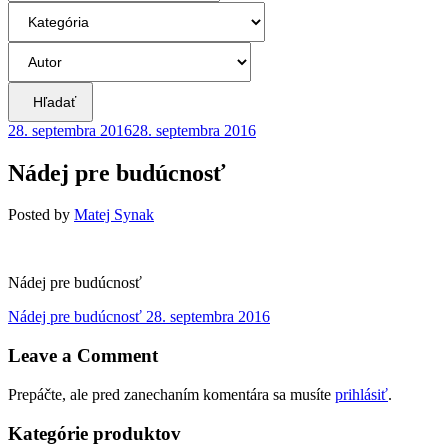
Hľadať
28. septembra 2016
28. septembra 2016
Nádej pre budúcnosť
Posted
by
Matej Synak
Nádej pre budúcnosť
Navigácia
Previous
Nádej pre budúcnosť
28. septembra 2016
post:
v
Leave a Comment
článku
Prepáčte, ale pred zanechaním komentára sa musíte
prihlásiť
.
Kategórie produktov