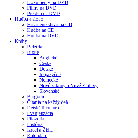
Dokumenty na DVD
Filmy na DVD
Pre deti na DVD
Hudba a slovo
Hovorené slovo na CD
Hudba na CD
Hudba na DVD
Knihy
Beletria
Biblie
Anglické
České
Detské
Inojazyčné
Nemecké
Nové zákony a Nové Zmluvy
Slovenské
Biografie
Čítania na každý deň
Detská literatúra
Evanjelizácia
Filozofia
História
Izrael a Židia
Kalendáre