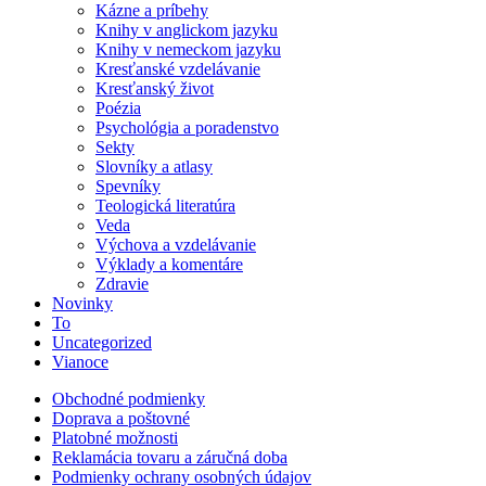
Kázne a príbehy
Knihy v anglickom jazyku
Knihy v nemeckom jazyku
Kresťanské vzdelávanie
Kresťanský život
Poézia
Psychológia a poradenstvo
Sekty
Slovníky a atlasy
Spevníky
Teologická literatúra
Veda
Výchova a vzdelávanie
Výklady a komentáre
Zdravie
Novinky
To
Uncategorized
Vianoce
Obchodné podmienky
Doprava a poštovné
Platobné možnosti
Reklamácia tovaru a záručná doba
Podmienky ochrany osobných údajov