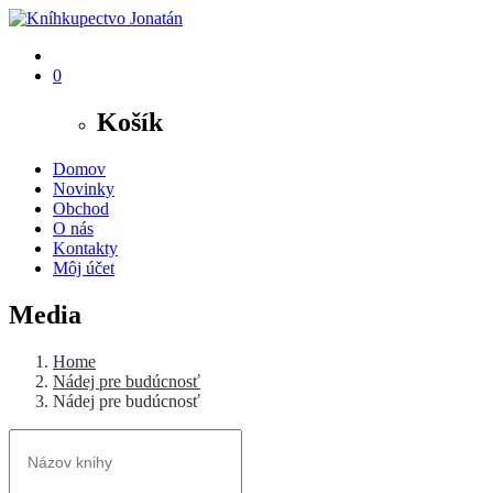
0
Košík
Domov
Novinky
Obchod
O nás
Kontakty
Môj účet
Media
Home
Nádej pre budúcnosť
Nádej pre budúcnosť