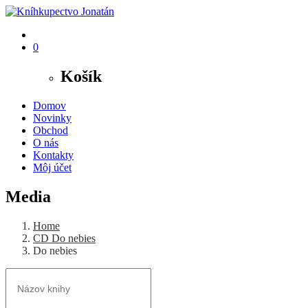
0
Košík
Domov
Novinky
Obchod
O nás
Kontakty
Môj účet
Media
Home
CD Do nebies
Do nebies