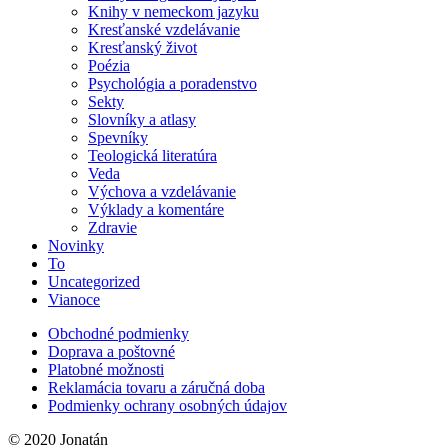
Knihy v nemeckom jazyku
Kresťanské vzdelávanie
Kresťanský život
Poézia
Psychológia a poradenstvo
Sekty
Slovníky a atlasy
Spevníky
Teologická literatúra
Veda
Výchova a vzdelávanie
Výklady a komentáre
Zdravie
Novinky
To
Uncategorized
Vianoce
Obchodné podmienky
Doprava a poštovné
Platobné možnosti
Reklamácia tovaru a záručná doba
Podmienky ochrany osobných údajov
© 2020 Jonatán