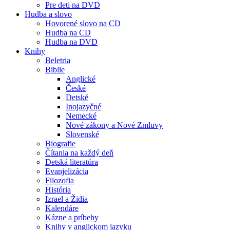
Pre deti na DVD
Hudba a slovo
Hovorené slovo na CD
Hudba na CD
Hudba na DVD
Knihy
Beletria
Biblie
Anglické
České
Detské
Inojazyčné
Nemecké
Nové zákony a Nové Zmluvy
Slovenské
Biografie
Čítania na každý deň
Detská literatúra
Evanjelizácia
Filozofia
História
Izrael a Židia
Kalendáre
Kázne a príbehy
Knihy v anglickom jazyku