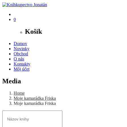
0
Košík
Domov
Novinky
Obchod
O nás
Kontakty
Môj účet
Media
Home
Moje kamarádka Friska
Moje kamarádka Friska