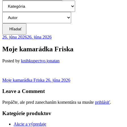
Hľadať
26. júna 2026
26. júna 2026
Moje kamarádka Friska
Posted
by
knihkupectvo.jonatan
Navigácia
Previous
Moje kamarádka Friska
26. júna 2026
post:
v
Leave a Comment
článku
Prepáčte, ale pred zanechaním komentára sa musíte
prihlásiť
.
Kategórie produktov
Akcie a výpredaje