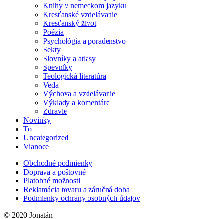
Knihy v nemeckom jazyku
Kresťanské vzdelávanie
Kresťanský život
Poézia
Psychológia a poradenstvo
Sekty
Slovníky a atlasy
Spevníky
Teologická literatúra
Veda
Výchova a vzdelávanie
Výklady a komentáre
Zdravie
Novinky
To
Uncategorized
Vianoce
Obchodné podmienky
Doprava a poštovné
Platobné možnosti
Reklamácia tovaru a záručná doba
Podmienky ochrany osobných údajov
© 2020 Jonatán