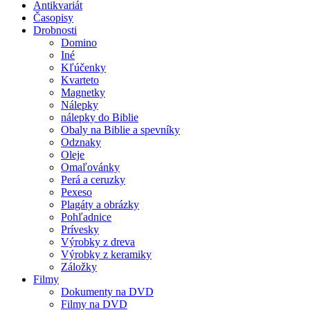
Antikvariát
Časopisy
Drobnosti
Domino
Iné
Kľúčenky
Kvarteto
Magnetky
Nálepky
nálepky do Biblie
Obaly na Biblie a spevníky
Odznaky
Oleje
Omaľovánky
Perá a ceruzky
Pexeso
Plagáty a obrázky
Pohľadnice
Prívesky
Výrobky z dreva
Výrobky z keramiky
Záložky
Filmy
Dokumenty na DVD
Filmy na DVD