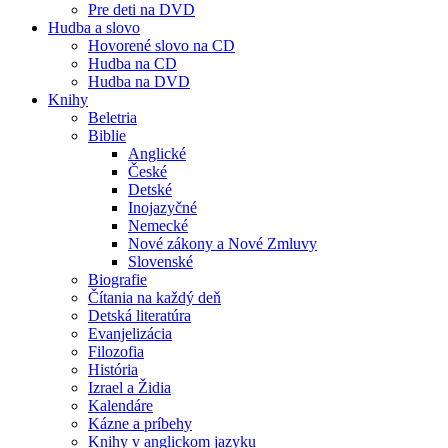
Pre deti na DVD
Hudba a slovo
Hovorené slovo na CD
Hudba na CD
Hudba na DVD
Knihy
Beletria
Biblie
Anglické
České
Detské
Inojazyčné
Nemecké
Nové zákony a Nové Zmluvy
Slovenské
Biografie
Čítania na každý deň
Detská literatúra
Evanjelizácia
Filozofia
História
Izrael a Židia
Kalendáre
Kázne a príbehy
Knihy v anglickom jazyku