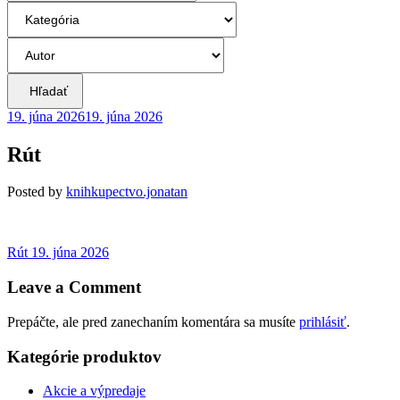
Hľadať
19. júna 2026
19. júna 2026
Rút
Posted
by
knihkupectvo.jonatan
Navigácia
Previous
Rút
19. júna 2026
post:
v
Leave a Comment
článku
Prepáčte, ale pred zanechaním komentára sa musíte
prihlásiť
.
Kategórie produktov
Akcie a výpredaje