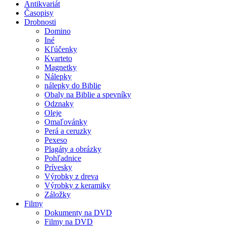
Antikvariát
Časopisy
Drobnosti
Domino
Iné
Kľúčenky
Kvarteto
Magnetky
Nálepky
nálepky do Biblie
Obaly na Biblie a spevníky
Odznaky
Oleje
Omaľovánky
Perá a ceruzky
Pexeso
Plagáty a obrázky
Pohľadnice
Prívesky
Výrobky z dreva
Výrobky z keramiky
Záložky
Filmy
Dokumenty na DVD
Filmy na DVD