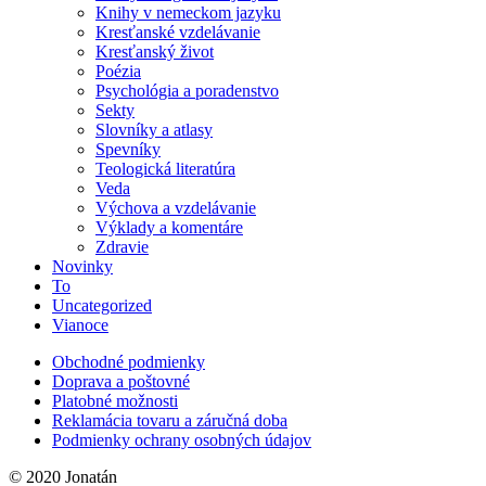
Knihy v nemeckom jazyku
Kresťanské vzdelávanie
Kresťanský život
Poézia
Psychológia a poradenstvo
Sekty
Slovníky a atlasy
Spevníky
Teologická literatúra
Veda
Výchova a vzdelávanie
Výklady a komentáre
Zdravie
Novinky
To
Uncategorized
Vianoce
Obchodné podmienky
Doprava a poštovné
Platobné možnosti
Reklamácia tovaru a záručná doba
Podmienky ochrany osobných údajov
© 2020 Jonatán