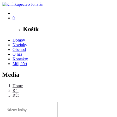
0
Košík
Domov
Novinky
Obchod
O nás
Kontakty
Môj účet
Media
Home
Rút
Rút