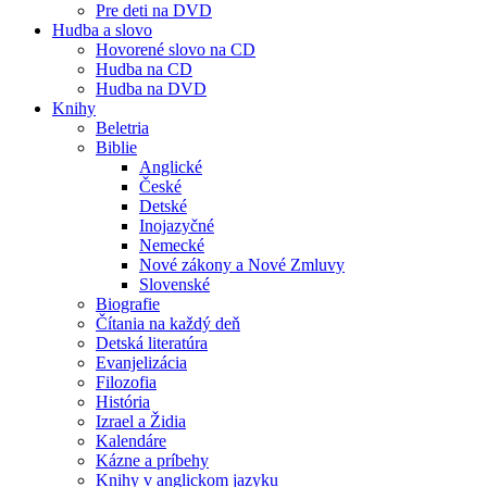
Pre deti na DVD
Hudba a slovo
Hovorené slovo na CD
Hudba na CD
Hudba na DVD
Knihy
Beletria
Biblie
Anglické
České
Detské
Inojazyčné
Nemecké
Nové zákony a Nové Zmluvy
Slovenské
Biografie
Čítania na každý deň
Detská literatúra
Evanjelizácia
Filozofia
História
Izrael a Židia
Kalendáre
Kázne a príbehy
Knihy v anglickom jazyku