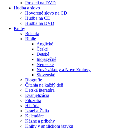
Pre deti na DVD
Hudba a slovo
Hovorené slovo na CD
Hudba na CD
Hudba na DVD
Knihy
Beletria
Biblie
Anglické
České
Detské
Inojazyčné
Nemecké
Nové zákony a Nové Zmluvy
Slovenské
Biografie
Čítania na každý deň
Detská literatúra
Evanjelizácia
Filozofia
História
Izrael a Židia
Kalendáre
Kázne a príbehy
Knihy v anglickom jazyku