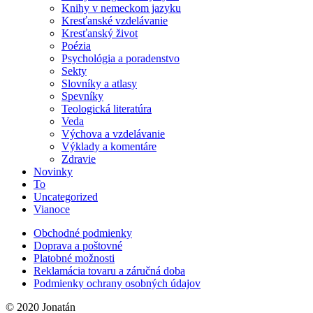
Knihy v nemeckom jazyku
Kresťanské vzdelávanie
Kresťanský život
Poézia
Psychológia a poradenstvo
Sekty
Slovníky a atlasy
Spevníky
Teologická literatúra
Veda
Výchova a vzdelávanie
Výklady a komentáre
Zdravie
Novinky
To
Uncategorized
Vianoce
Obchodné podmienky
Doprava a poštovné
Platobné možnosti
Reklamácia tovaru a záručná doba
Podmienky ochrany osobných údajov
© 2020 Jonatán