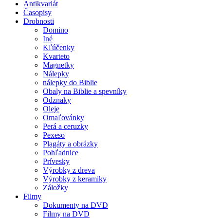
Antikvariát
Časopisy
Drobnosti
Domino
Iné
Kľúčenky
Kvarteto
Magnetky
Nálepky
nálepky do Biblie
Obaly na Biblie a spevníky
Odznaky
Oleje
Omaľovánky
Perá a ceruzky
Pexeso
Plagáty a obrázky
Pohľadnice
Prívesky
Výrobky z dreva
Výrobky z keramiky
Záložky
Filmy
Dokumenty na DVD
Filmy na DVD