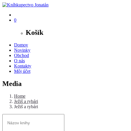
0
Košík
Domov
Novinky
Obchod
O nás
Kontakty
Môj účet
Media
Home
Ježiš a rybári
Ježiš a rybári