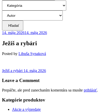
Hľadať
14. mája 2026
14. mája 2026
Ježiš a rybári
Posted
by
Libuša Synaková
Navigácia
Previous
Ježiš a rybári
14. mája 2026
post:
v
Leave a Comment
článku
Prepáčte, ale pred zanechaním komentára sa musíte
prihlásiť
.
Kategórie produktov
Akcie a výpredaje