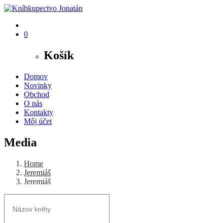
0
Košík
Domov
Novinky
Obchod
O nás
Kontakty
Môj účet
Media
Home
Jeremiáš
Jeremiáš