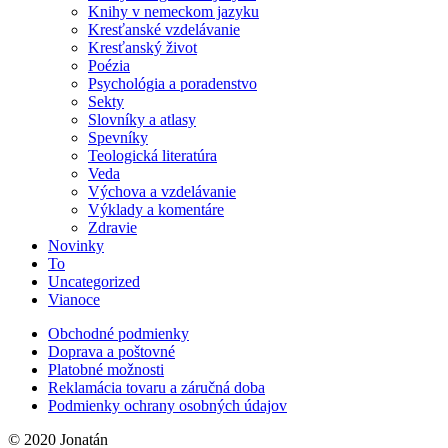
Knihy v nemeckom jazyku
Kresťanské vzdelávanie
Kresťanský život
Poézia
Psychológia a poradenstvo
Sekty
Slovníky a atlasy
Spevníky
Teologická literatúra
Veda
Výchova a vzdelávanie
Výklady a komentáre
Zdravie
Novinky
To
Uncategorized
Vianoce
Obchodné podmienky
Doprava a poštovné
Platobné možnosti
Reklamácia tovaru a záručná doba
Podmienky ochrany osobných údajov
© 2020 Jonatán