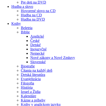
Pre deti na DVD
Hudba a slovo
Hovorené slovo na CD
Hudba na CD
Hudba na DVD
Knihy
Beletria
Biblie
Anglické
České
Detské
Inojazyčné
Nemecké
Nové zákony a Nové Zmluvy
Slovenské
Biografie
Čítania na každý deň
Detská literatúra
Evanjelizácia
Filozofia
História
Izrael a Židia
Kalendáre
Kázne a príbehy
Knihy v anglickom jazyku