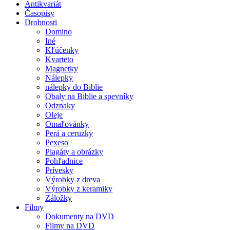
Antikvariát
Časopisy
Drobnosti
Domino
Iné
Kľúčenky
Kvarteto
Magnetky
Nálepky
nálepky do Biblie
Obaly na Biblie a spevníky
Odznaky
Oleje
Omaľovánky
Perá a ceruzky
Pexeso
Plagáty a obrázky
Pohľadnice
Prívesky
Výrobky z dreva
Výrobky z keramiky
Záložky
Filmy
Dokumenty na DVD
Filmy na DVD