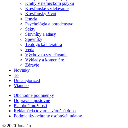
Knihy v nemeckom jazyku
Kresťanské vzdelávanie
Kresťanský život
Poézia
Psychológia a poradenstvo
Sekty
Slovníky a atlasy
Spevníky
Teologická literatúra
Veda
Výchova a vzdelávanie
Výklady a komentáre
Zdravie
Novinky
To
Uncategorized
Vianoce
Obchodné podmienky
Doprava a poštovné
Platobné možnosti
Reklamácia tovaru a záručná doba
Podmienky ochrany osobných údajov
© 2020 Jonatán