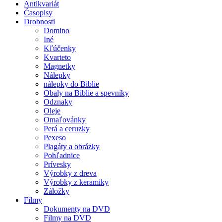
Antikvariát
Časopisy
Drobnosti
Domino
Iné
Kľúčenky
Kvarteto
Magnetky
Nálepky
nálepky do Biblie
Obaly na Biblie a spevníky
Odznaky
Oleje
Omaľovánky
Perá a ceruzky
Pexeso
Plagáty a obrázky
Pohľadnice
Prívesky
Výrobky z dreva
Výrobky z keramiky
Záložky
Filmy
Dokumenty na DVD
Filmy na DVD