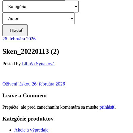
Hľadať
26. februára 2026
Sken_20220113 (2)
Posted
by
Libuša Synaková
Navigácia
Previous
Oživení láskou
26. februára 2026
post:
v
Leave a Comment
článku
Prepáčte, ale pred zanechaním komentára sa musíte
prihlásiť
.
Kategórie produktov
Akcie a výpredaje