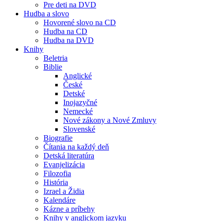
Pre deti na DVD
Hudba a slovo
Hovorené slovo na CD
Hudba na CD
Hudba na DVD
Knihy
Beletria
Biblie
Anglické
České
Detské
Inojazyčné
Nemecké
Nové zákony a Nové Zmluvy
Slovenské
Biografie
Čítania na každý deň
Detská literatúra
Evanjelizácia
Filozofia
História
Izrael a Židia
Kalendáre
Kázne a príbehy
Knihy v anglickom jazyku