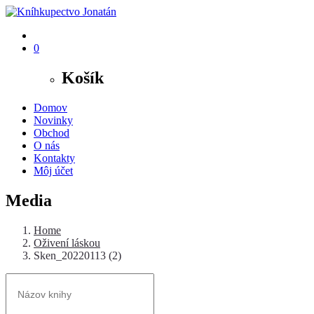
0
Košík
Domov
Novinky
Obchod
O nás
Kontakty
Môj účet
Media
Home
Oživení láskou
Sken_20220113 (2)