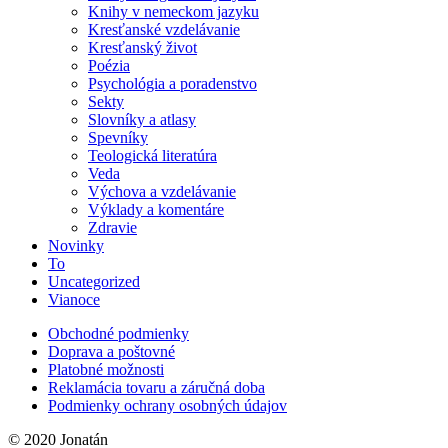
Knihy v nemeckom jazyku
Kresťanské vzdelávanie
Kresťanský život
Poézia
Psychológia a poradenstvo
Sekty
Slovníky a atlasy
Spevníky
Teologická literatúra
Veda
Výchova a vzdelávanie
Výklady a komentáre
Zdravie
Novinky
To
Uncategorized
Vianoce
Obchodné podmienky
Doprava a poštovné
Platobné možnosti
Reklamácia tovaru a záručná doba
Podmienky ochrany osobných údajov
© 2020 Jonatán