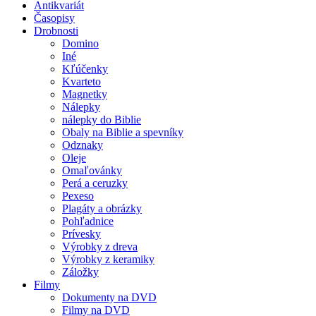
Antikvariát
Časopisy
Drobnosti
Domino
Iné
Kľúčenky
Kvarteto
Magnetky
Nálepky
nálepky do Biblie
Obaly na Biblie a spevníky
Odznaky
Oleje
Omaľovánky
Perá a ceruzky
Pexeso
Plagáty a obrázky
Pohľadnice
Prívesky
Výrobky z dreva
Výrobky z keramiky
Záložky
Filmy
Dokumenty na DVD
Filmy na DVD