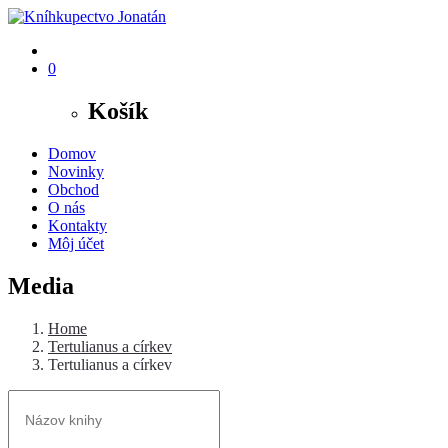
0
Košík
Domov
Novinky
Obchod
O nás
Kontakty
Môj účet
Media
Home
Tertulianus a církev
Tertulianus a církev