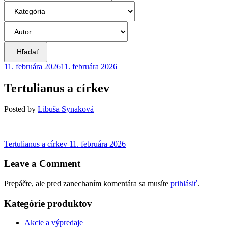
Hľadať
11. februára 2026
11. februára 2026
Tertulianus a církev
Posted
by
Libuša Synaková
Navigácia
Previous
Tertulianus a církev
11. februára 2026
post:
v
Leave a Comment
článku
Prepáčte, ale pred zanechaním komentára sa musíte
prihlásiť
.
Kategórie produktov
Akcie a výpredaje