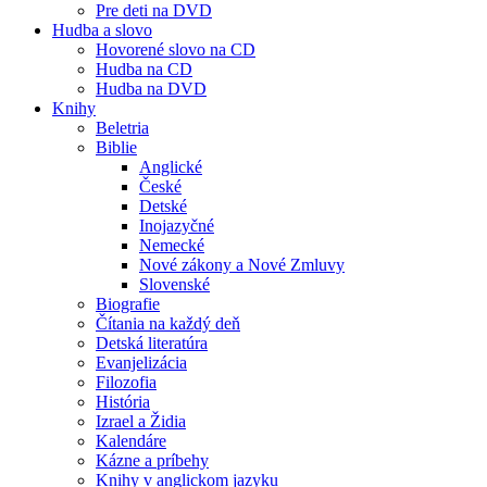
Pre deti na DVD
Hudba a slovo
Hovorené slovo na CD
Hudba na CD
Hudba na DVD
Knihy
Beletria
Biblie
Anglické
České
Detské
Inojazyčné
Nemecké
Nové zákony a Nové Zmluvy
Slovenské
Biografie
Čítania na každý deň
Detská literatúra
Evanjelizácia
Filozofia
História
Izrael a Židia
Kalendáre
Kázne a príbehy
Knihy v anglickom jazyku