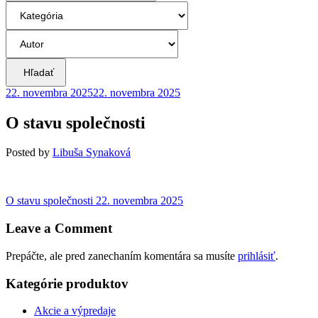
Hľadať
22. novembra 2025
22. novembra 2025
O stavu společnosti
Posted
by
Libuša Synaková
Navigácia
Previous
O stavu společnosti
22. novembra 2025
post:
v
Leave a Comment
článku
Prepáčte, ale pred zanechaním komentára sa musíte
prihlásiť
.
Kategórie produktov
Akcie a výpredaje