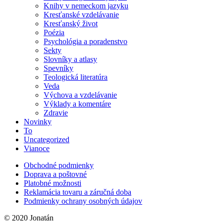
Knihy v nemeckom jazyku
Kresťanské vzdelávanie
Kresťanský život
Poézia
Psychológia a poradenstvo
Sekty
Slovníky a atlasy
Spevníky
Teologická literatúra
Veda
Výchova a vzdelávanie
Výklady a komentáre
Zdravie
Novinky
To
Uncategorized
Vianoce
Obchodné podmienky
Doprava a poštovné
Platobné možnosti
Reklamácia tovaru a záručná doba
Podmienky ochrany osobných údajov
© 2020 Jonatán