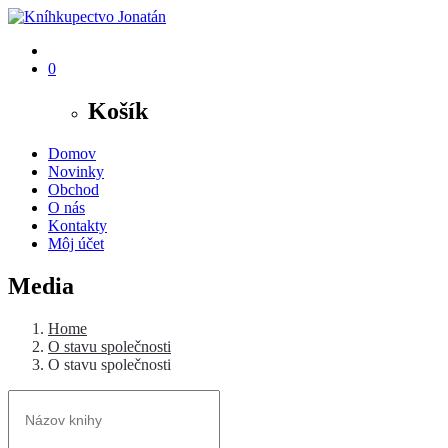
0
Košík
Domov
Novinky
Obchod
O nás
Kontakty
Môj účet
Media
Home
O stavu společnosti
O stavu společnosti