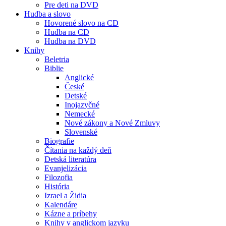
Pre deti na DVD
Hudba a slovo
Hovorené slovo na CD
Hudba na CD
Hudba na DVD
Knihy
Beletria
Biblie
Anglické
České
Detské
Inojazyčné
Nemecké
Nové zákony a Nové Zmluvy
Slovenské
Biografie
Čítania na každý deň
Detská literatúra
Evanjelizácia
Filozofia
História
Izrael a Židia
Kalendáre
Kázne a príbehy
Knihy v anglickom jazyku