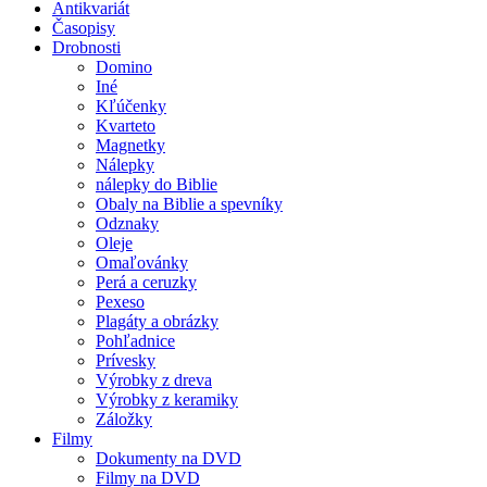
Antikvariát
Časopisy
Drobnosti
Domino
Iné
Kľúčenky
Kvarteto
Magnetky
Nálepky
nálepky do Biblie
Obaly na Biblie a spevníky
Odznaky
Oleje
Omaľovánky
Perá a ceruzky
Pexeso
Plagáty a obrázky
Pohľadnice
Prívesky
Výrobky z dreva
Výrobky z keramiky
Záložky
Filmy
Dokumenty na DVD
Filmy na DVD