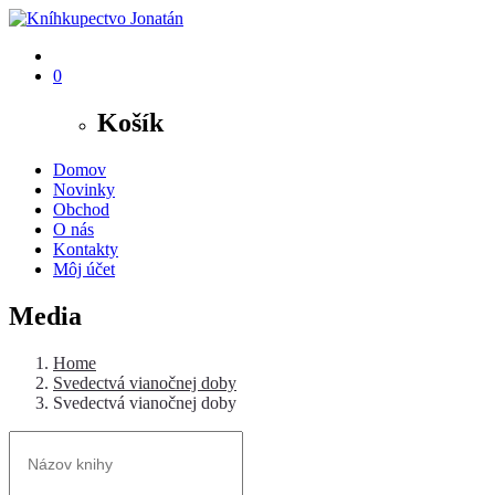
0
Košík
Domov
Novinky
Obchod
O nás
Kontakty
Môj účet
Media
Home
Svedectvá vianočnej doby
Svedectvá vianočnej doby