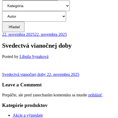
Hľadať
22. novembra 2025
22. novembra 2025
Svedectvá vianočnej doby
Posted
by
Libuša Synaková
Navigácia
Previous
Svedectvá vianočnej doby
22. novembra 2025
post:
v
Leave a Comment
článku
Prepáčte, ale pred zanechaním komentára sa musíte
prihlásiť
.
Kategórie produktov
Akcie a výpredaje