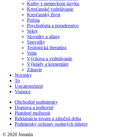
Knihy v nemeckom jazyku
Kresťanské vzdelávanie
Kresťanský život
Poézia
Psychológia a poradenstvo
Sekty
Slovníky a atlasy
Spevníky
Teologická literatúra
Veda
Výchova a vzdelávanie
Výklady a komentáre
Zdravie
Novinky
To
Uncategorized
Vianoce
Obchodné podmienky
Doprava a poštovné
Platobné možnosti
Reklamácia tovaru a záručná doba
Podmienky ochrany osobných údajov
© 2020 Jonatán