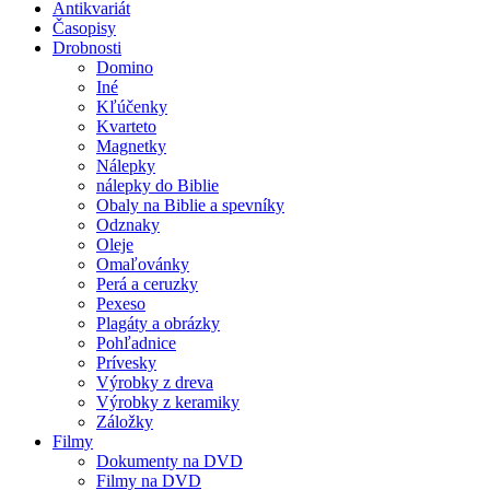
Antikvariát
Časopisy
Drobnosti
Domino
Iné
Kľúčenky
Kvarteto
Magnetky
Nálepky
nálepky do Biblie
Obaly na Biblie a spevníky
Odznaky
Oleje
Omaľovánky
Perá a ceruzky
Pexeso
Plagáty a obrázky
Pohľadnice
Prívesky
Výrobky z dreva
Výrobky z keramiky
Záložky
Filmy
Dokumenty na DVD
Filmy na DVD