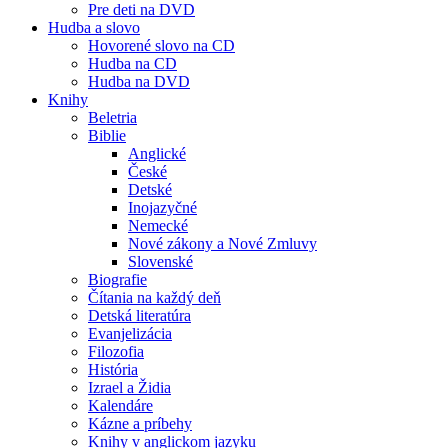
Pre deti na DVD
Hudba a slovo
Hovorené slovo na CD
Hudba na CD
Hudba na DVD
Knihy
Beletria
Biblie
Anglické
České
Detské
Inojazyčné
Nemecké
Nové zákony a Nové Zmluvy
Slovenské
Biografie
Čítania na každý deň
Detská literatúra
Evanjelizácia
Filozofia
História
Izrael a Židia
Kalendáre
Kázne a príbehy
Knihy v anglickom jazyku