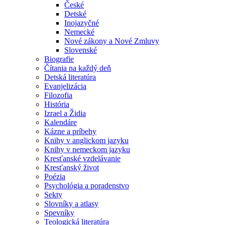
České
Detské
Inojazyčné
Nemecké
Nové zákony a Nové Zmluvy
Slovenské
Biografie
Čítania na každý deň
Detská literatúra
Evanjelizácia
Filozofia
História
Izrael a Židia
Kalendáre
Kázne a príbehy
Knihy v anglickom jazyku
Knihy v nemeckom jazyku
Kresťanské vzdelávanie
Kresťanský život
Poézia
Psychológia a poradenstvo
Sekty
Slovníky a atlasy
Spevníky
Teologická literatúra