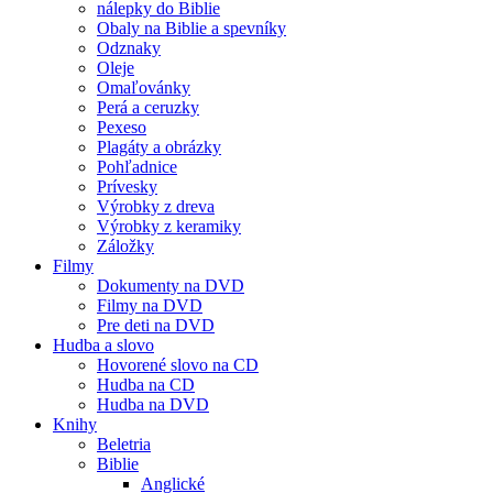
nálepky do Biblie
Obaly na Biblie a spevníky
Odznaky
Oleje
Omaľovánky
Perá a ceruzky
Pexeso
Plagáty a obrázky
Pohľadnice
Prívesky
Výrobky z dreva
Výrobky z keramiky
Záložky
Filmy
Dokumenty na DVD
Filmy na DVD
Pre deti na DVD
Hudba a slovo
Hovorené slovo na CD
Hudba na CD
Hudba na DVD
Knihy
Beletria
Biblie
Anglické