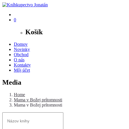
0
Košík
Domov
Novinky
Obchod
O nás
Kontakty
Môj účet
Media
Home
Mama v Božej prítomnosti
Mama v Božej prítomnosti