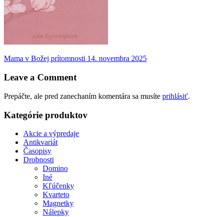
Navigácia
Previous
Mama v Božej prítomnosti
14. novembra 2025
post:
v
Leave a Comment
článku
Prepáčte, ale pred zanechaním komentára sa musíte
prihlásiť
.
Kategórie produktov
Akcie a výpredaje
Antikvariát
Časopisy
Drobnosti
Domino
Iné
Kľúčenky
Kvarteto
Magnetky
Nálepky