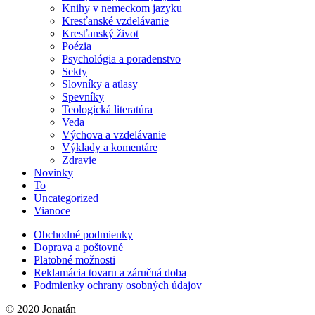
Knihy v nemeckom jazyku
Kresťanské vzdelávanie
Kresťanský život
Poézia
Psychológia a poradenstvo
Sekty
Slovníky a atlasy
Spevníky
Teologická literatúra
Veda
Výchova a vzdelávanie
Výklady a komentáre
Zdravie
Novinky
To
Uncategorized
Vianoce
Obchodné podmienky
Doprava a poštovné
Platobné možnosti
Reklamácia tovaru a záručná doba
Podmienky ochrany osobných údajov
© 2020 Jonatán