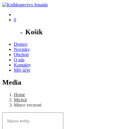
0
Košík
Domov
Novinky
Obchod
O nás
Kontakty
Môj účet
Media
Home
Michol
Mince vecnosti