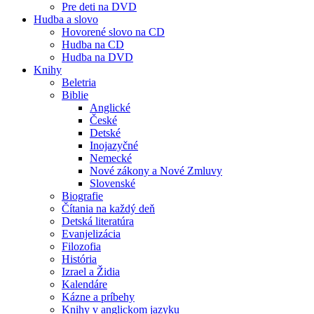
Pre deti na DVD
Hudba a slovo
Hovorené slovo na CD
Hudba na CD
Hudba na DVD
Knihy
Beletria
Biblie
Anglické
České
Detské
Inojazyčné
Nemecké
Nové zákony a Nové Zmluvy
Slovenské
Biografie
Čítania na každý deň
Detská literatúra
Evanjelizácia
Filozofia
História
Izrael a Židia
Kalendáre
Kázne a príbehy
Knihy v anglickom jazyku