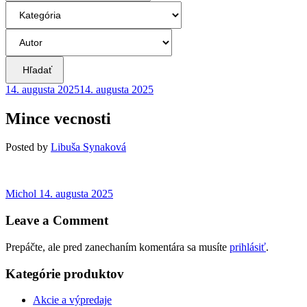
Hľadať
14. augusta 2025
14. augusta 2025
Mince vecnosti
Posted
by
Libuša Synaková
Navigácia
Previous
Michol
14. augusta 2025
post:
v
Leave a Comment
článku
Prepáčte, ale pred zanechaním komentára sa musíte
prihlásiť
.
Kategórie produktov
Akcie a výpredaje