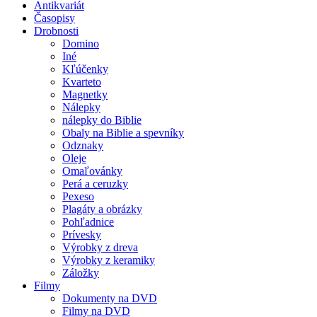
Antikvariát
Časopisy
Drobnosti
Domino
Iné
Kľúčenky
Kvarteto
Magnetky
Nálepky
nálepky do Biblie
Obaly na Biblie a spevníky
Odznaky
Oleje
Omaľovánky
Perá a ceruzky
Pexeso
Plagáty a obrázky
Pohľadnice
Prívesky
Výrobky z dreva
Výrobky z keramiky
Záložky
Filmy
Dokumenty na DVD
Filmy na DVD