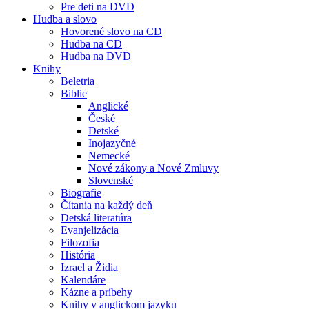
Pre deti na DVD
Hudba a slovo
Hovorené slovo na CD
Hudba na CD
Hudba na DVD
Knihy
Beletria
Biblie
Anglické
České
Detské
Inojazyčné
Nemecké
Nové zákony a Nové Zmluvy
Slovenské
Biografie
Čítania na každý deň
Detská literatúra
Evanjelizácia
Filozofia
História
Izrael a Židia
Kalendáre
Kázne a príbehy
Knihy v anglickom jazyku