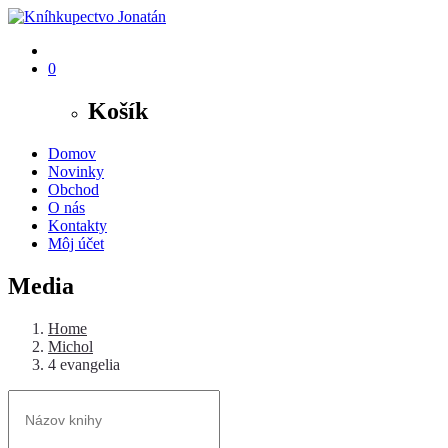
0
Košík
Domov
Novinky
Obchod
O nás
Kontakty
Môj účet
Media
Home
Michol
4 evangelia