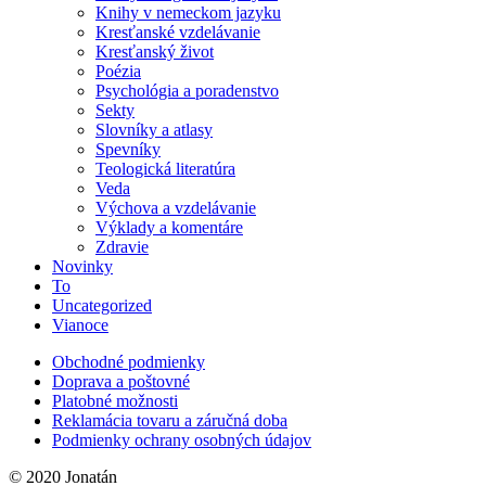
Knihy v nemeckom jazyku
Kresťanské vzdelávanie
Kresťanský život
Poézia
Psychológia a poradenstvo
Sekty
Slovníky a atlasy
Spevníky
Teologická literatúra
Veda
Výchova a vzdelávanie
Výklady a komentáre
Zdravie
Novinky
To
Uncategorized
Vianoce
Obchodné podmienky
Doprava a poštovné
Platobné možnosti
Reklamácia tovaru a záručná doba
Podmienky ochrany osobných údajov
© 2020 Jonatán