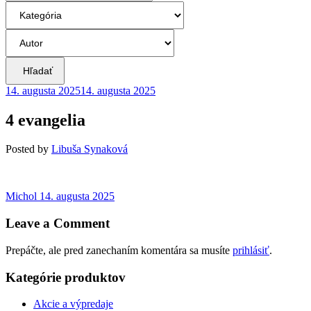
Hľadať
14. augusta 2025
14. augusta 2025
4 evangelia
Posted
by
Libuša Synaková
Navigácia
Previous
Michol
14. augusta 2025
post:
v
Leave a Comment
článku
Prepáčte, ale pred zanechaním komentára sa musíte
prihlásiť
.
Kategórie produktov
Akcie a výpredaje