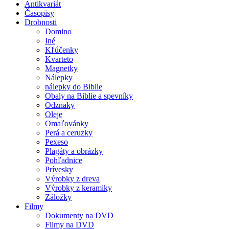
Antikvariát
Časopisy
Drobnosti
Domino
Iné
Kľúčenky
Kvarteto
Magnetky
Nálepky
nálepky do Biblie
Obaly na Biblie a spevníky
Odznaky
Oleje
Omaľovánky
Perá a ceruzky
Pexeso
Plagáty a obrázky
Pohľadnice
Prívesky
Výrobky z dreva
Výrobky z keramiky
Záložky
Filmy
Dokumenty na DVD
Filmy na DVD