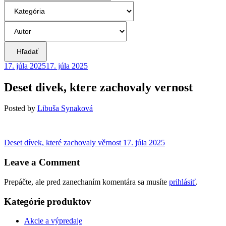
Hľadať
17. júla 2025
17. júla 2025
Deset divek, ktere zachovaly vernost
Posted
by
Libuša Synaková
Navigácia
Previous
Deset dívek, které zachovaly věrnost
17. júla 2025
post:
v
Leave a Comment
článku
Prepáčte, ale pred zanechaním komentára sa musíte
prihlásiť
.
Kategórie produktov
Akcie a výpredaje