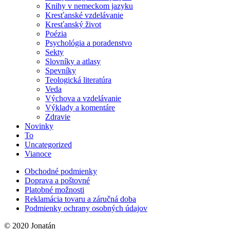
Knihy v nemeckom jazyku
Kresťanské vzdelávanie
Kresťanský život
Poézia
Psychológia a poradenstvo
Sekty
Slovníky a atlasy
Spevníky
Teologická literatúra
Veda
Výchova a vzdelávanie
Výklady a komentáre
Zdravie
Novinky
To
Uncategorized
Vianoce
Obchodné podmienky
Doprava a poštovné
Platobné možnosti
Reklamácia tovaru a záručná doba
Podmienky ochrany osobných údajov
© 2020 Jonatán