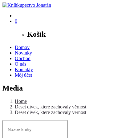
0
Košík
Domov
Novinky
Obchod
O nás
Kontakty
Môj účet
Media
Home
Deset dívek, které zachovaly věrnost
Deset divek, ktere zachovaly vernost