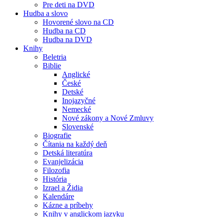
Pre deti na DVD
Hudba a slovo
Hovorené slovo na CD
Hudba na CD
Hudba na DVD
Knihy
Beletria
Biblie
Anglické
České
Detské
Inojazyčné
Nemecké
Nové zákony a Nové Zmluvy
Slovenské
Biografie
Čítania na každý deň
Detská literatúra
Evanjelizácia
Filozofia
História
Izrael a Židia
Kalendáre
Kázne a príbehy
Knihy v anglickom jazyku