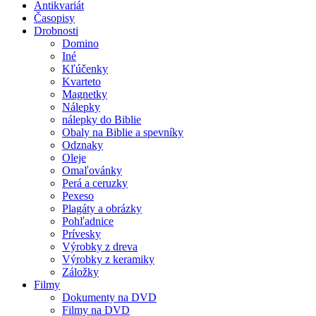
Antikvariát
Časopisy
Drobnosti
Domino
Iné
Kľúčenky
Kvarteto
Magnetky
Nálepky
nálepky do Biblie
Obaly na Biblie a spevníky
Odznaky
Oleje
Omaľovánky
Perá a ceruzky
Pexeso
Plagáty a obrázky
Pohľadnice
Prívesky
Výrobky z dreva
Výrobky z keramiky
Záložky
Filmy
Dokumenty na DVD
Filmy na DVD