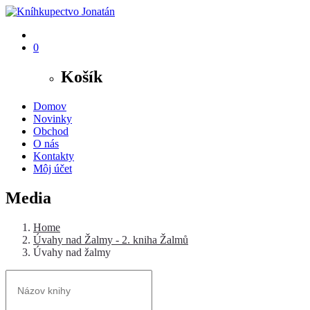
0
Košík
Domov
Novinky
Obchod
O nás
Kontakty
Môj účet
Media
Home
Úvahy nad Žalmy - 2. kniha Žalmů
Úvahy nad žalmy