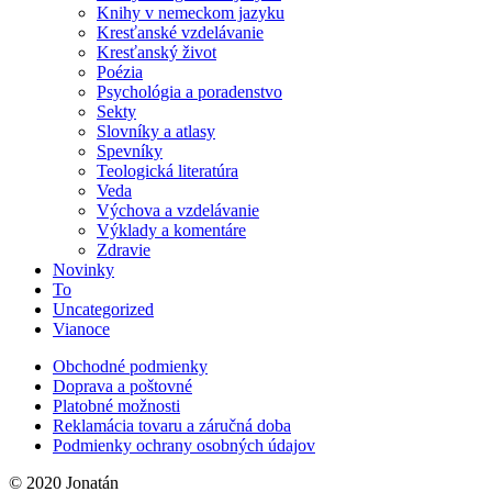
Knihy v nemeckom jazyku
Kresťanské vzdelávanie
Kresťanský život
Poézia
Psychológia a poradenstvo
Sekty
Slovníky a atlasy
Spevníky
Teologická literatúra
Veda
Výchova a vzdelávanie
Výklady a komentáre
Zdravie
Novinky
To
Uncategorized
Vianoce
Obchodné podmienky
Doprava a poštovné
Platobné možnosti
Reklamácia tovaru a záručná doba
Podmienky ochrany osobných údajov
© 2020 Jonatán