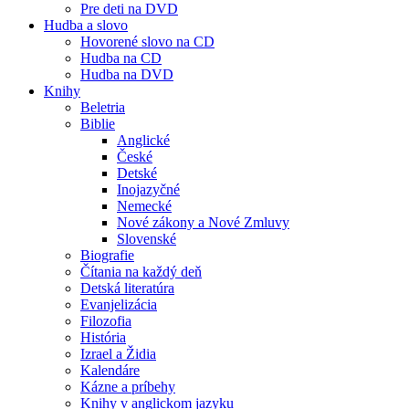
Pre deti na DVD
Hudba a slovo
Hovorené slovo na CD
Hudba na CD
Hudba na DVD
Knihy
Beletria
Biblie
Anglické
České
Detské
Inojazyčné
Nemecké
Nové zákony a Nové Zmluvy
Slovenské
Biografie
Čítania na každý deň
Detská literatúra
Evanjelizácia
Filozofia
História
Izrael a Židia
Kalendáre
Kázne a príbehy
Knihy v anglickom jazyku