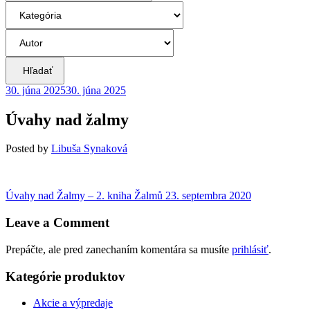
Hľadať
30. júna 2025
30. júna 2025
Úvahy nad žalmy
Posted
by
Libuša Synaková
Navigácia
Previous
Úvahy nad Žalmy – 2. kniha Žalmů
23. septembra 2020
post:
v
Leave a Comment
článku
Prepáčte, ale pred zanechaním komentára sa musíte
prihlásiť
.
Kategórie produktov
Akcie a výpredaje