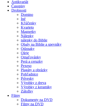
Antikvariát
Časopisy
Drobnosti
Domino
Iné
Kľúčenky
Kvarteto
Magnetky
Nálepky
nálepky do Biblie
Obaly na Biblie a spevníky
Odznaky
Oleje
Omaľovánky
Perá a ceruzky
Pexeso
Plagáty a obrázky
Pohľadnice
Prívesky
Výrobky z dreva
Výrobky z keramiky
Záložky
Filmy
Dokumenty na DVD
Filmy na DVD