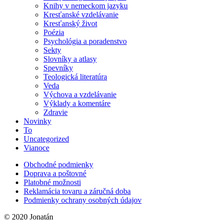
Knihy v nemeckom jazyku
Kresťanské vzdelávanie
Kresťanský život
Poézia
Psychológia a poradenstvo
Sekty
Slovníky a atlasy
Spevníky
Teologická literatúra
Veda
Výchova a vzdelávanie
Výklady a komentáre
Zdravie
Novinky
To
Uncategorized
Vianoce
Obchodné podmienky
Doprava a poštovné
Platobné možnosti
Reklamácia tovaru a záručná doba
Podmienky ochrany osobných údajov
© 2020 Jonatán