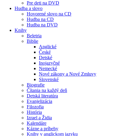
Pre deti na DVD
Hudba a slovo
Hovorené slovo na CD
Hudba na CD
Hudba na DVD
Knihy
Beletria
Biblie
Anglické
České
Detské
Inojazyčné
Nemecké
Nové zákony a Nové Zmluvy
Slovenské
Biografie
Čítania na každý deň
Detská literatúra
Evanjelizácia
Filozofia
História
Izrael a Židia
Kalendáre
Kázne a príbehy
Knihy v anglickom jazyku