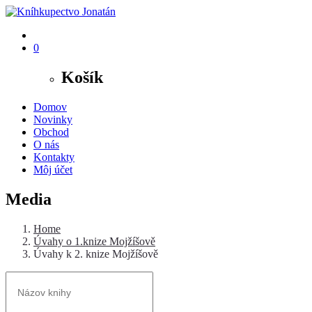
0
Košík
Domov
Novinky
Obchod
O nás
Kontakty
Môj účet
Media
Home
Úvahy o 1.knize Mojžíšově
Úvahy k 2. knize Mojžíšově