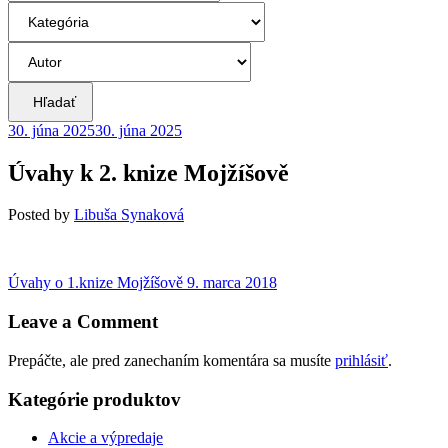
Hľadať
30. júna 2025
30. júna 2025
Úvahy k 2. knize Mojžíšově
Posted
by
Libuša Synaková
Navigácia
Previous
Úvahy o 1.knize Mojžíšově
9. marca 2018
post:
v
Leave a Comment
článku
Prepáčte, ale pred zanechaním komentára sa musíte
prihlásiť
.
Kategórie produktov
Akcie a výpredaje