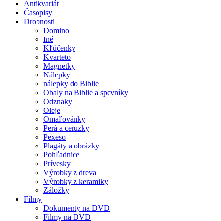
Antikvariát
Časopisy
Drobnosti
Domino
Iné
Kľúčenky
Kvarteto
Magnetky
Nálepky
nálepky do Biblie
Obaly na Biblie a spevníky
Odznaky
Oleje
Omaľovánky
Perá a ceruzky
Pexeso
Plagáty a obrázky
Pohľadnice
Prívesky
Výrobky z dreva
Výrobky z keramiky
Záložky
Filmy
Dokumenty na DVD
Filmy na DVD