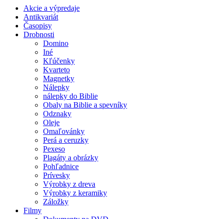
Akcie a výpredaje
Antikvariát
Časopisy
Drobnosti
Domino
Iné
Kľúčenky
Kvarteto
Magnetky
Nálepky
nálepky do Biblie
Obaly na Biblie a spevníky
Odznaky
Oleje
Omaľovánky
Perá a ceruzky
Pexeso
Plagáty a obrázky
Pohľadnice
Prívesky
Výrobky z dreva
Výrobky z keramiky
Záložky
Filmy