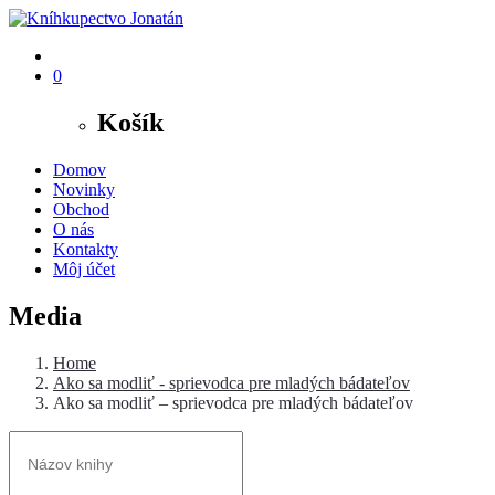
0
Košík
Domov
Novinky
Obchod
O nás
Kontakty
Môj účet
Media
Home
Ako sa modliť - sprievodca pre mladých bádateľov
Ako sa modliť – sprievodca pre mladých bádateľov