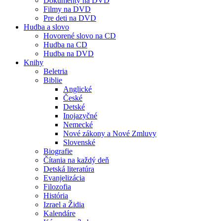
Dokumenty na DVD
Filmy na DVD
Pre deti na DVD
Hudba a slovo
Hovorené slovo na CD
Hudba na CD
Hudba na DVD
Knihy
Beletria
Biblie
Anglické
České
Detské
Inojazyčné
Nemecké
Nové zákony a Nové Zmluvy
Slovenské
Biografie
Čítania na každý deň
Detská literatúra
Evanjelizácia
Filozofia
História
Izrael a Židia
Kalendáre