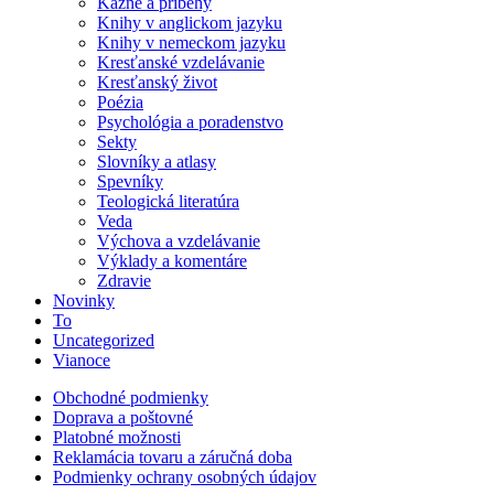
Kázne a príbehy
Knihy v anglickom jazyku
Knihy v nemeckom jazyku
Kresťanské vzdelávanie
Kresťanský život
Poézia
Psychológia a poradenstvo
Sekty
Slovníky a atlasy
Spevníky
Teologická literatúra
Veda
Výchova a vzdelávanie
Výklady a komentáre
Zdravie
Novinky
To
Uncategorized
Vianoce
Obchodné podmienky
Doprava a poštovné
Platobné možnosti
Reklamácia tovaru a záručná doba
Podmienky ochrany osobných údajov