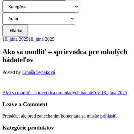
Hľadať
18. júna 2025
18. júna 2025
Ako sa modliť – sprievodca pre mladých
bádateľov
Posted
by
Libuša Synaková
Navigácia
Previous
Ako sa modliť – sprievodca pre mladých bádateľov
18. júna 2025
post:
v
Leave a Comment
článku
Prepáčte, ale pred zanechaním komentára sa musíte
prihlásiť
.
Kategórie produktov