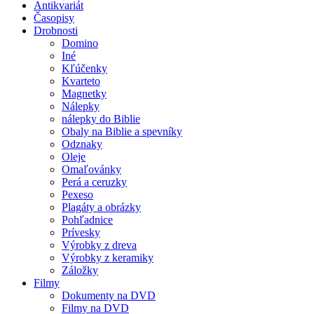
Antikvariát
Časopisy
Drobnosti
Domino
Iné
Kľúčenky
Kvarteto
Magnetky
Nálepky
nálepky do Biblie
Obaly na Biblie a spevníky
Odznaky
Oleje
Omaľovánky
Perá a ceruzky
Pexeso
Plagáty a obrázky
Pohľadnice
Prívesky
Výrobky z dreva
Výrobky z keramiky
Záložky
Filmy
Dokumenty na DVD
Filmy na DVD