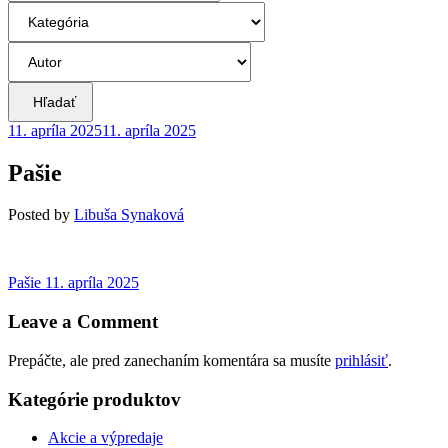
Hľadať
11. apríla 2025
11. apríla 2025
Pašie
Posted
by
Libuša Synaková
Navigácia
Previous
Pašie
11. apríla 2025
post:
v
Leave a Comment
článku
Prepáčte, ale pred zanechaním komentára sa musíte
prihlásiť
.
Kategórie produktov
Akcie a výpredaje