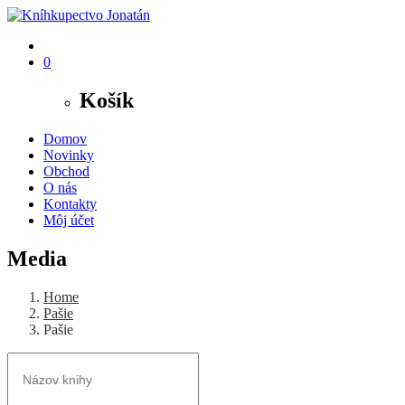
0
Košík
Domov
Novinky
Obchod
O nás
Kontakty
Môj účet
Media
Home
Pašie
Pašie