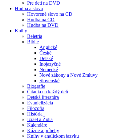
Pre deti na DVD
Hudba a slovo
Hovorené slovo na CD
Hudba na CD
Hudba na DVD
Knihy
Beletria
Biblie
Anglické
České
Detské
Inojazyčné
Nemecké
Nové zákony a Nové Zmluvy
Slovenské
Biografie
Čítania na každý deň
Detská literatúra
Evanjelizácia
Filozofia
História
Izrael a Židia
Kalendáre
Kázne a príbehy
Knihy v anglickom jazyku