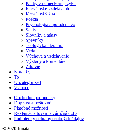
Knihy v nemeckom jazyku
Kresťanské vzdelávanie
Kresťanský život
Poézia
Psychológia a poradenstvo
Sekty
Slovníky a atlasy
Spevníky
Teologická literatúra
Veda
Výchova a vzdelávanie
Výklady a komentáre
Zdravie
Novinky
To
Uncategorized
Vianoce
Obchodné podmienky
Doprava a poštovné
Platobné možnosti
Reklamácia tovaru a záručná doba
Podmienky ochrany osobných údajov
© 2020 Jonatán